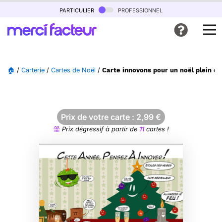
particulier
professionnel
🏠
/
Carterie
/
Cartes de Noël
/
Carte innovons pour un noël plein d
Prix de votre carte :
2,99
€
Prix dégressif à partir de
11
cartes !