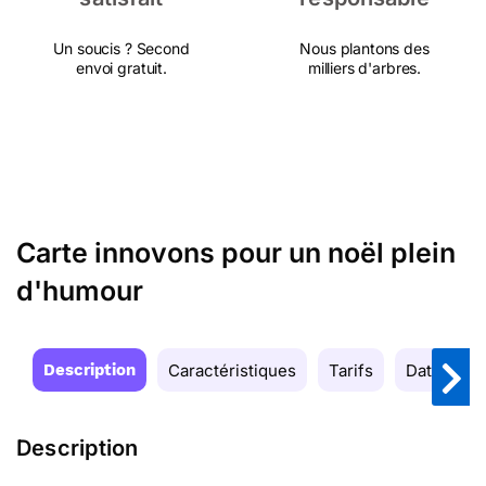
Un soucis ? Second
Nous plantons des
envoi gratuit.
milliers d'arbres.
Carte innovons pour un noël plein
d'humour
Description
Caractéristiques
Tarifs
Date de la
Description