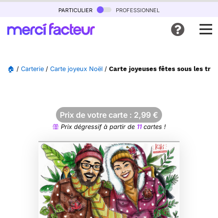
particulier
professionnel
🏠
/
Carterie
/
Carte joyeux Noël
/
Carte joyeuses fêtes sous les tro
Prix de votre carte :
2,99
€
Prix dégressif à partir de
11
cartes !