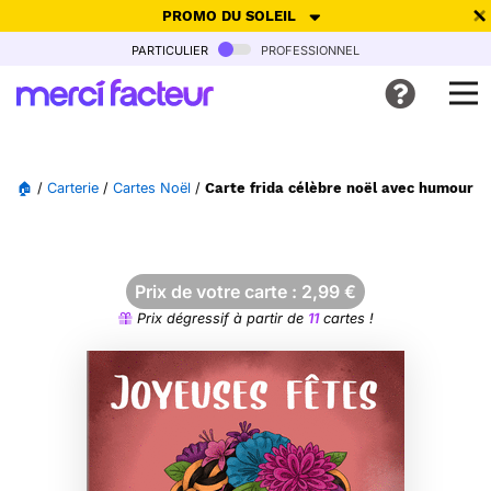
PROMO DU SOLEIL
particulier
professionnel
-30% de réduction avec le code
SUMMER26
pour envoyer des
cartes ensoleillées, jusqu'au 6 Août !
Envoyer des cartes
🏠
/
Carterie
/
Cartes Noël
/
Carte frida célèbre noël avec humour et
Ne plus afficher
Prix de votre carte :
2,99
€
Prix dégressif à partir de
11
cartes !