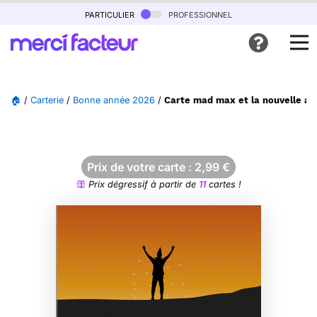
particulier
professionnel
🏠
/
Carterie
/
Bonne année 2026
/
Carte mad max et la nouvelle a
Prix de votre carte :
2,99
€
Prix dégressif à partir de
11
cartes !