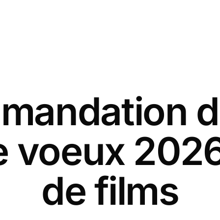
andation d
e voeux 2026
de films