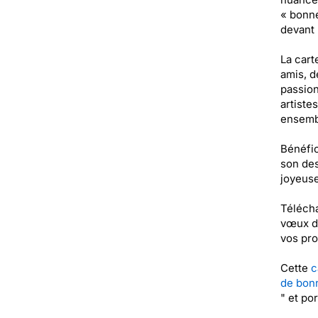
« bonne
devant 
La cart
amis, d
passion
artiste
ensemb
Bénéfic
son des
joyeuse
Télécha
vœux de
vos pro
Cette
c
de bon
" et po