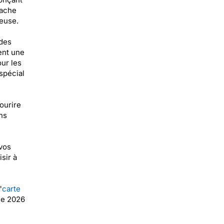
tache
euse.
 des
ent une
our les
spécial
ourire
ns
vos
sir à
"
carte
ée 2026