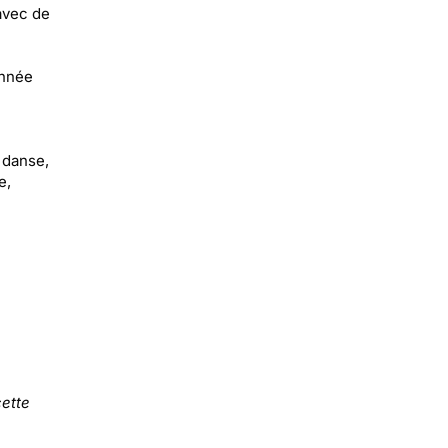
avec de
année
 danse,
e,
ette