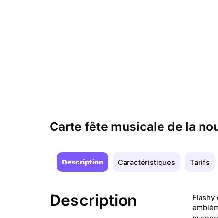
Carte fête musicale de la n
Description
Caractéristiques
Tarifs
Description
Flashy 
embléma
nuances