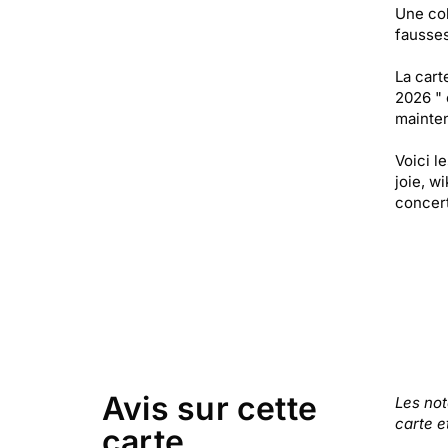
Une col
fausses
La cart
2026 " 
mainten
Voici l
joie, w
concer
Avis sur cette
Les no
carte e
carte