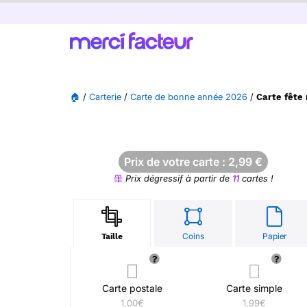
🏠
/
Carterie
/
Carte de bonne année 2026
/
Carte fête
Prix de votre carte :
2,99
€
Prix dégressif à partir de
11
cartes !
Coins
Papier
Taille
Carte postale
Carte simple
1,00€
1,99€