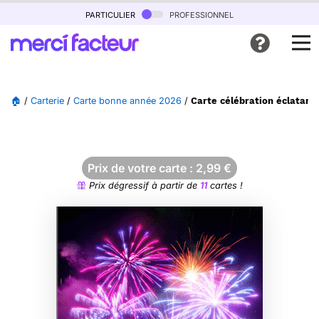
particulier
professionnel
🏠
/
Carterie
/
Carte bonne année 2026
/
Carte célébration éclatant
Prix de votre carte :
2,99
€
Prix dégressif à partir de
11
cartes !