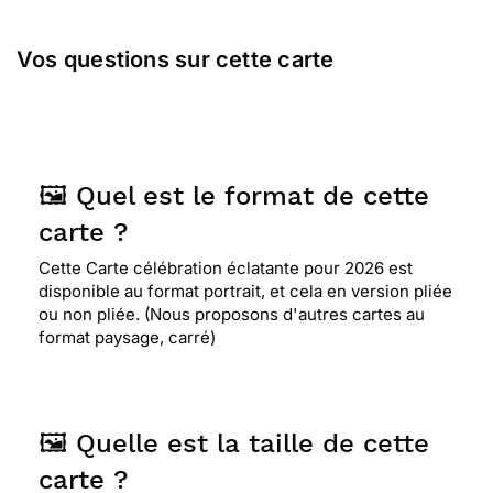
⭐⭐⭐⭐⭐ Le 05/01/2014 : Elle represente bien la
Vos questions sur cette carte
fete et le bonheur de la nouvelle annee
⭐⭐⭐⭐
Le 04/01/2014 : Sa gaité, ses couleurs
🖼️ Quel est le format de cette
carte ?
⭐⭐⭐⭐
Le 04/01/2014 : Très lumineuse
Cette Carte célébration éclatante pour 2026 est
disponible au format portrait, et cela en version pliée
⭐⭐⭐⭐⭐ Le 02/01/2014 : Super pour une bonne
ou non pliée. (Nous proposons d'autres cartes au
annee
format paysage, carré)
⭐⭐⭐⭐
Le 30/12/2013 : Carte postale pleines de
jolies couleurs. apporte la bonne humeur. merci
🖼️ Quelle est la taille de cette
carte ?