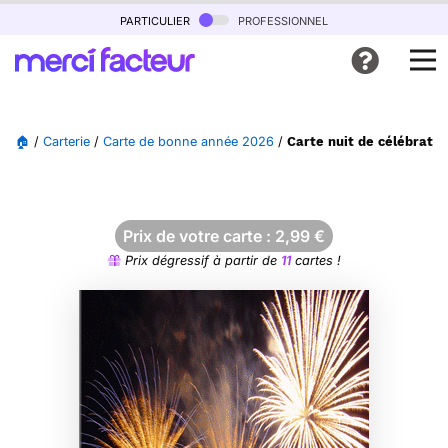
particulier
professionnel
🏠
/
Carterie
/
Carte de bonne année 2026
/
Carte nuit de célébratio
Prix de votre carte :
2,99
€
Prix dégressif à partir de
11
cartes !