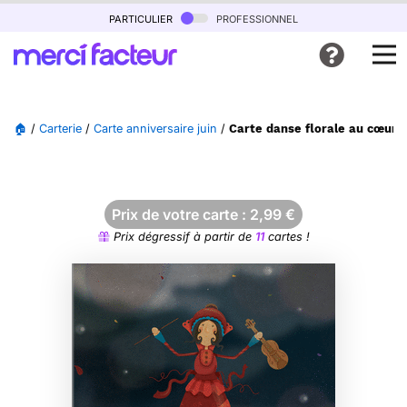
particulier
professionnel
🏠
/
Carterie
/
Carte anniversaire juin
/
Carte danse florale au cœur 
Prix de votre carte :
2,99
€
Prix dégressif à partir de
11
cartes !