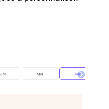
vril
Mai
Juin