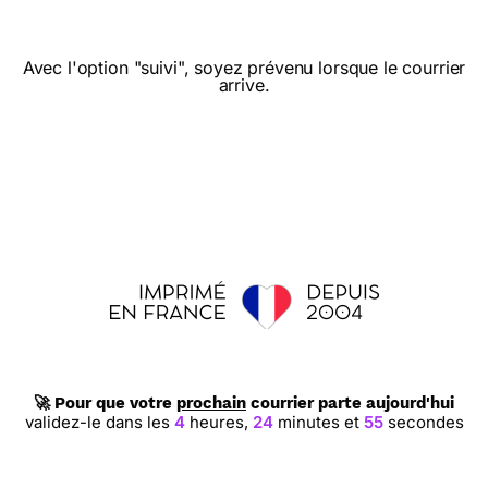
Avec l'option "suivi", soyez prévenu lorsque le courrier
arrive.
⭐⭐⭐⭐⭐ le 25/04/22 : Tout est beau
sur cette carte
⭐⭐⭐⭐ le 13/04/22 : Elle nous a plu tout
simplement. peut être aussi proposer le
titre aussi de:"toutes nos excuses" sur une
de vos carte. sinon au top!
🚀 Pour que votre
prochain
courrier parte aujourd'hui
⭐⭐⭐⭐ le 17/11/21 : Le hamster est ce
validez-le dans les
4
heures,
24
minutes et
54
secondes
que j'ai adoré sur cette carte.