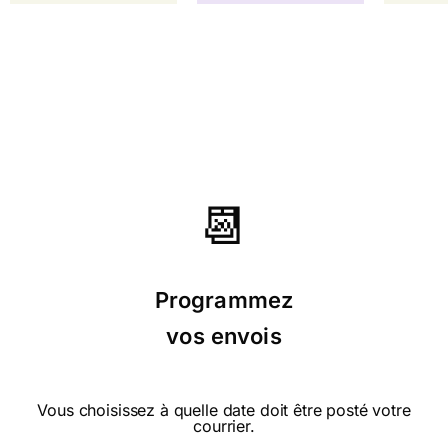
⭐⭐⭐⭐⭐ le 12/08/23 : bonne fin de
semaine
📆
⭐⭐⭐⭐⭐ le 12/06/23 : Suivi de la
commande à la réception au top.
Programmez
Article de qualité et conforme au
vos envois
site.
Vous choisissez à quelle date doit être posté votre
courrier.