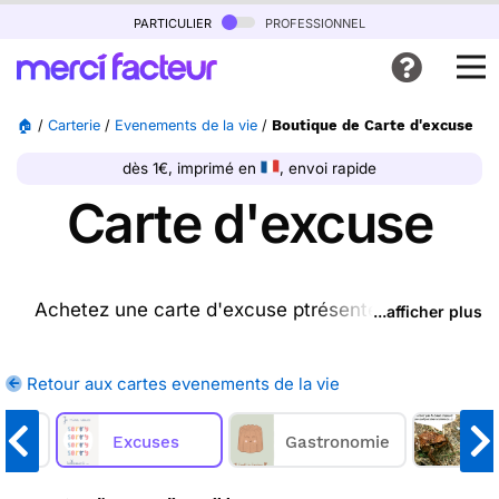
particulier
professionnel
🏠
/
Carterie
/
Evenements de la vie
/
Boutique de Carte d'excuse
dès 1€, imprimé en
, envoi rapide
Carte d'excuse
Achetez une carte d'excuse ptrésente sur cette
...afficher plus
page, nous l'imprimons et nous la postons pour
vous. En quelques clics, achetez une ou plusieurs
Retour aux cartes evenements de la vie
cartes d'excuse sur Merci Facteur, nous les
imprimons et nous les envoyons chez vous ou
ssi
directement chez vos destinataires.
Excuses
Gastronomie
Poè
Merci Facteur vous propose
24
cartes d'excuse à