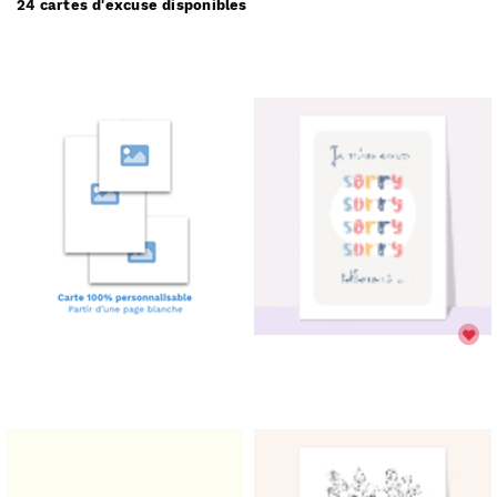
24 cartes d'excuse disponibles
partir de 1€
.
(prix dégressif dès 11 cartes)
Comment ça marche :
Choisissez une carte d'excuse;
✅
Personnalisez votre carte;
🎨
Payez votre commande;
💳
Nous imprimons & postons votre carte;
✉️
Elle arrive chez vous ou chez vos destinataires.
📬
Réduire