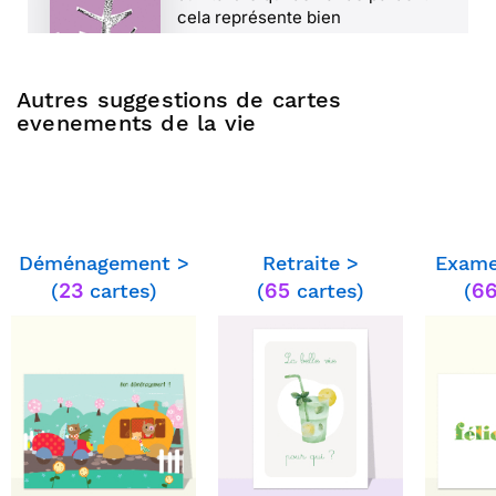
cela représente bien
Autres suggestions de cartes
evenements de la vie
⭐⭐⭐⭐⭐ le 12/01/24 : Merci pour le
suivi et délai respecté.
Déménagement >
Retraite >
Exame
(
23
cartes)
(
65
cartes)
(
6
⭐⭐⭐⭐ le 04/01/24 : Carte original