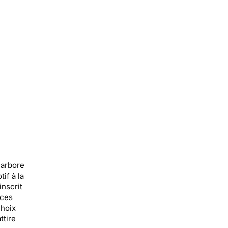
 arbore
if à la
nscrit
nces
choix
ttire