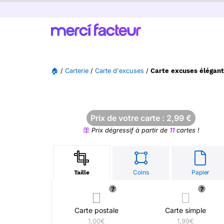
🏠
/
Carterie
/
Carte d'excuses
/
Carte excuses élégant
Prix de votre carte :
2,99
€
Prix dégressif à partir de
11
cartes !
Coins
Papier
Taille
Carte postale
Carte simple
1,00€
1,99€