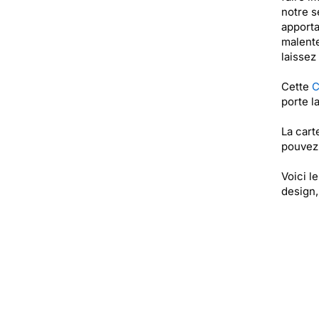
notre s
apporta
malente
laissez
Cette
C
porte l
La cart
pouvez 
Voici l
design,