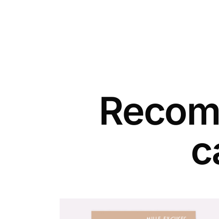
Recomm
c