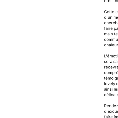
l'œil t
Cette c
d'un me
chercha
faire p
main te
communi
chaleur
L'émoti
sera sa
recevra
compréh
témoign
lovely 
ainsi l
délicat
Rendez-
d'excus
faire i