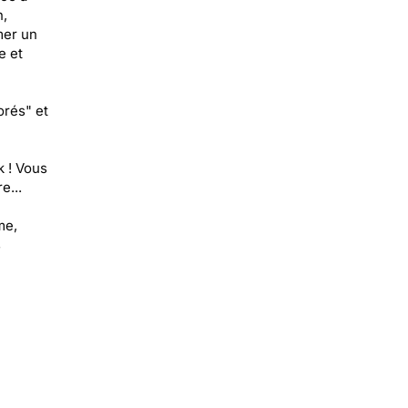
n,
mer un
e et
orés" et
k ! Vous
e...
me,
s