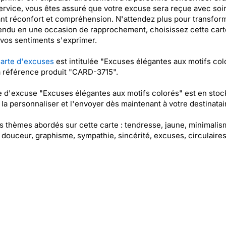
ervice, vous êtes assuré que votre excuse sera reçue avec soi
nt réconfort et compréhension. N'attendez plus pour transfor
ndu en une occasion de rapprochement, choisissez cette cart
 vos sentiments s'exprimer.
arte d'excuses
est intitulée "Excuses élégantes aux motifs col
a référence produit "CARD-3715".
e d'excuse "Excuses élégantes aux motifs colorés" est en stoc
la personnaliser et l'envoyer dès maintenant à votre destinatair
es thèmes abordés sur cette carte : tendresse, jaune, minimalis
 douceur, graphisme, sympathie, sincérité, excuses, circulaire