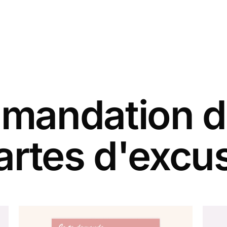
andation d
artes d'excu