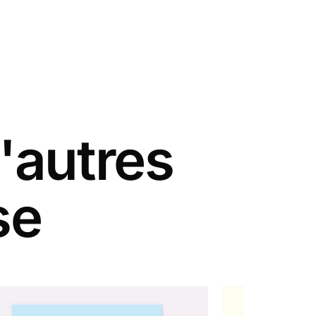
'autres
se