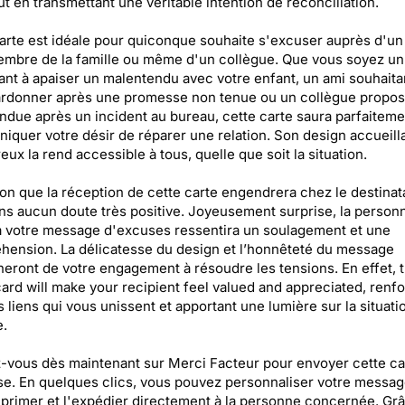
out en transmettant une véritable intention de réconciliation.
arte est idéale pour quiconque souhaite s'excuser auprès d'un
mbre de la famille ou même d'un collègue. Que vous soyez un
nt à apaiser un malentendu avec votre enfant, un ami souhaita
ardonner après une promesse non tenue ou un collègue propos
ndue après un incident au bureau, cette carte saura parfaiteme
quer votre désir de réparer une relation. Son design accueilla
eux la rend accessible à tous, quelle que soit la situation.
on que la réception de cette carte engendrera chez le destinat
ns aucun doute très positive. Joyeusement surprise, la person
 votre message d'excuses ressentira un soulagement et une
ension. La délicatesse du design et l’honnêteté du message
eront de votre engagement à résoudre les tensions. En effet, t
card will make your recipient feel valued and appreciated, renf
es liens qui vous unissent et apportant une lumière sur la situati
e.
vous dès maintenant sur Merci Facteur pour envoyer cette ca
e. En quelques clics, vous pouvez personnaliser votre message
mprimer et l'expédier directement à la personne concernée. Gr