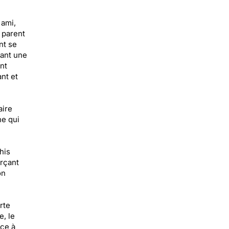
 ami,
 parent
nt se
ant une
nt
nt et
aire
ne qui
his
orçant
on
rte
, le
âce à