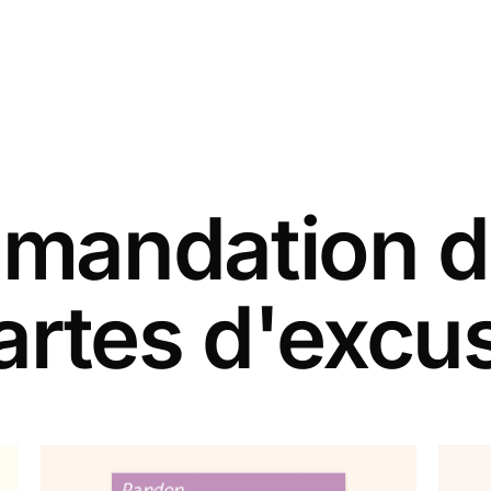
andation d
artes d'excu