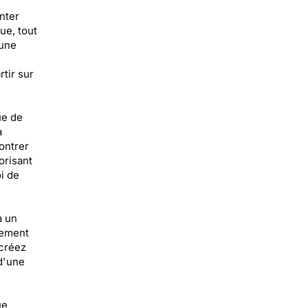
nter
ue, tout
 une
rtir sur
ue de
à
ontrer
orisant
i de
à un
tement
 créez
d'une
ue