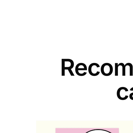
Recomm
c