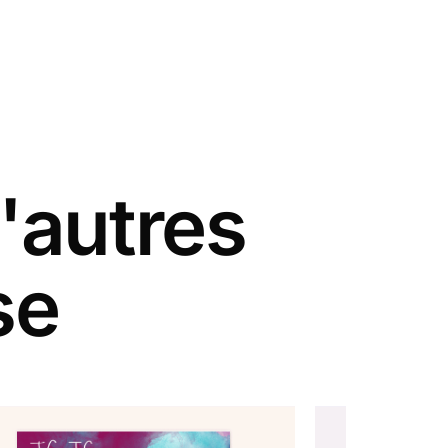
'autres
se