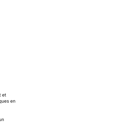
 et
iques en
un