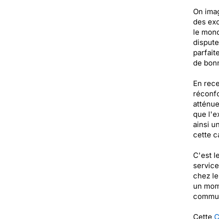
On imag
des exc
le mond
dispute
parfait
de bon
En rece
réconfo
atténue
que l'e
ainsi u
cette c
C'est l
service
chez le
un mome
communi
Cette
C