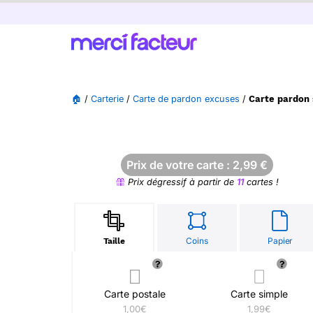
🏠
/
Carterie
/
Carte de pardon excuses
/
Carte pardon 
Prix de votre carte :
2,99
€
Prix dégressif à partir de
11
cartes !
Coins
Papier
Taille
Carte postale
Carte simple
1,00€
1,99€