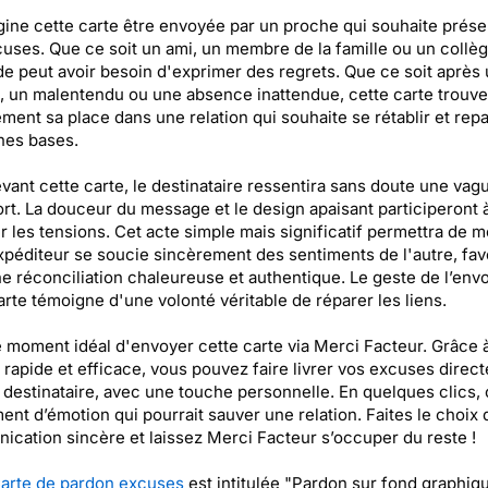
ine cette carte être envoyée par un proche qui souhaite prése
uses. Que ce soit un ami, un membre de la famille ou un collèg
e peut avoir besoin d'exprimer des regrets. Que ce soit après
, un malentendu ou une absence inattendue, cette carte trouve
ement sa place dans une relation qui souhaite se rétablir et repa
nes bases.
vant cette carte, le destinataire ressentira sans doute une vag
rt. La douceur du message et le design apaisant participeront 
r les tensions. Cet acte simple mais significatif permettra de m
xpéditeur se soucie sincèrement des sentiments de l'autre, fav
ne réconciliation chaleureuse et authentique. Le geste de l’envo
arte témoigne d'une volonté véritable de réparer les liens.
e moment idéal d'envoyer cette carte via Merci Facteur. Grâce 
 rapide et efficace, vous pouvez faire livrer vos excuses direc
 destinataire, avec une touche personnelle. En quelques clics,
nt d’émotion qui pourrait sauver une relation. Faites le choix 
cation sincère et laissez Merci Facteur s’occuper du reste !
arte de pardon excuses
est intitulée "Pardon sur fond graphiq