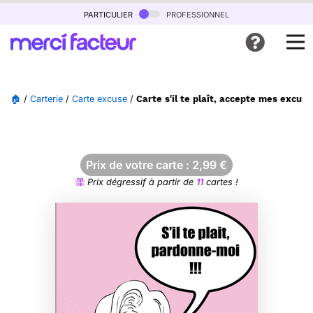
particulier
professionnel
🏠
/
Carterie
/
Carte excuse
/
Carte s'il te plaît, accepte mes excuse
Prix de votre carte :
2,99
€
Prix dégressif à partir de
11
cartes !