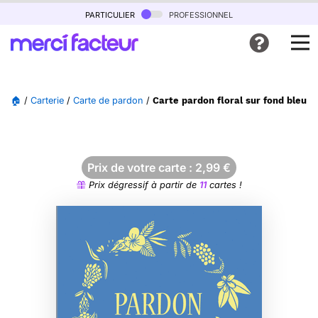
particulier
professionnel
🏠
/
Carterie
/
Carte de pardon
/
Carte pardon floral sur fond bleu a
Prix de votre carte :
2,99
€
Prix dégressif à partir de
11
cartes !