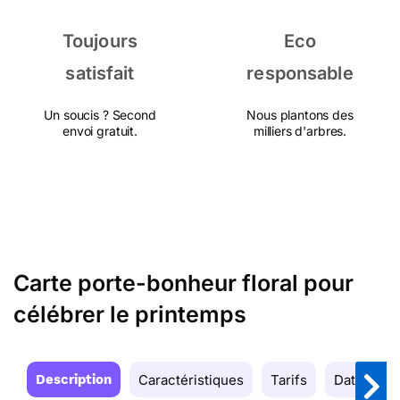
Toujours
Eco
satisfait
responsable
Un soucis ? Second
Nous plantons des
envoi gratuit.
milliers d'arbres.
Carte porte-bonheur floral pour
célébrer le printemps
Description
Caractéristiques
Tarifs
Date de la