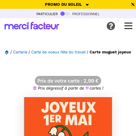
PROMO DU SOLEIL
particulier
professionnel
-30% de réduction avec le code
SUMMER26
pour envoyer des
cartes ensoleillées, jusqu'au 6 Août !
Envoyer des cartes
🏠
/
Carterie
/
Carte de voeux fête du travail
/
Carte muguet joyeux av
Ne plus afficher
Prix de votre carte :
2,99
€
Prix dégressif à partir de
11
cartes !