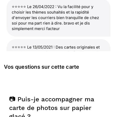
⭐⭐⭐⭐⭐ Le 26/04/2022 : Vu la facilité pour y
choisir les thèmes souhaités et la rapidité
d'envoyer les courriers bien tranquille de chez
soi pour ma part rien à dire. bravo et je dis
simplement merci facteur
⭐⭐⭐⭐⭐ Le 13/05/2021 : Des cartes originales et
souvent personnalisables. Facile à utiliser, rapide
et fiable, avec Merci-Facteur c'est facile de faire
plaisir ! Pas besoin d'aller à la Poste et il y a même
Vos questions sur cette carte
la possibilité de joindre des photos au courrier et
ils offrent des petits cadeaux pour le destinataire !
Je recommande ce site génial !
📷 Puis-je accompagner ma
⭐⭐⭐⭐⭐ Le 15/05/2020 : Parfait!
carte de photos sur papier
glacé ?