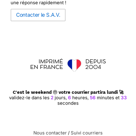
une réponse rapidement !
Contacter le S.A.V.
⭐⭐⭐⭐⭐ Le 15/05/2020 : PARFAIT mon amie a
beaucoup aimée cette carte et ce site MERCI
FACTEUR
⭐⭐⭐⭐⭐ Le 14/05/2020 : Merci de nous avoir fait
découvrir MERCI FACTEUR. Grâce à vous notre
fille a pu avoir une jolie carte du 1er mai pendant
le confinement. Nous sommes ravis et elle aussi.
Nous allons continuer l'aventure du courrier et
des belles cartes avec vous.
C'est le weekend
votre courrier partira lundi 🚀
validez-le dans les
2
jours,
6
heures,
56
minutes et
32
secondes
⭐⭐⭐⭐⭐ Le 13/05/2020 : Très bonne satisfaction
de la commande.
Nous contacter
/
Suivi courriers
⭐⭐⭐⭐⭐ Le 13/05/2020 : Merci pour ce service