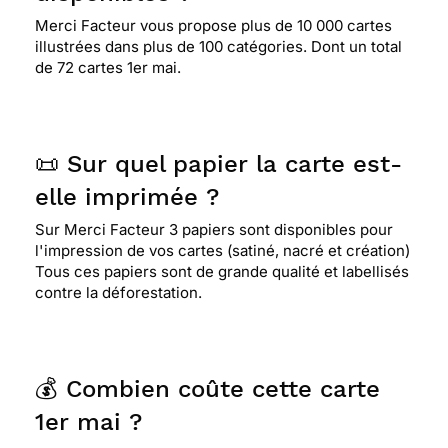
⭐⭐⭐⭐⭐ Le 11/05/2021 : très rapide très bien et
pratique
Merci Facteur vous propose plus de 10 000 cartes
illustrées dans plus de 100 catégories. Dont un total
de 72 cartes 1er mai.
⭐⭐⭐⭐⭐ Le 10/05/2021 : Beaucoup de choix de
cartes et plusieurs possibilités d’envoyer des
photos Peut-être n’ai-je pas vu mais il manque la
possibilité de créer sa propre carte avec une ou
📜 Sur quel papier la carte est-
plusieurs photos personnelles et d’y ajouter au
elle imprimée ?
recto des mentions diverses comme «joyeux
anniversaire ou autres » Sinon tout est parfait de
Sur Merci Facteur 3 papiers sont disponibles pour
la création à l’envoi et les délais
l'impression de vos cartes (satiné, nacré et création)
Tous ces papiers sont de grande qualité et labellisés
contre la déforestation.
⭐⭐⭐⭐⭐ Le 10/05/2021 : Merci Facteur est une très
bonne application
💰 Combien coûte cette carte
⭐⭐⭐⭐⭐ Le 28/04/2021 : Tres jolie
1er mai ?