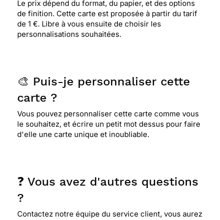
Le prix dépend du format, du papier, et des options
de finition. Cette carte est proposée à partir du tarif
⭐⭐⭐⭐⭐ Le 28/04/2021 : Trop belle ++
de 1 €. Libre à vous ensuite de choisir les
personnalisations souhaitées.
⭐⭐⭐⭐⭐ Le 25/04/2021 : Très personnelle par son
texte
🎨 Puis-je personnaliser cette
⭐⭐⭐⭐⭐ Le 22/04/2021 : Trop belle et simple et
carte ?
classe à la fois.
Vous pouvez personnaliser cette carte comme vous
le souhaitez, et écrire un petit mot dessus pour faire
d'elle une carte unique et inoubliable.
⭐⭐⭐⭐⭐ Le 15/05/2020 : Très bon service que je
ne manquerai pas de récidiver auprès de ZOE
❓ Vous avez d'autres questions
⭐⭐⭐⭐⭐ Le 15/05/2020 : Très contente de ce
service surtout en cette période tous les
?
destinataires étaient très contents de recevoir
Contactez notre équipe du service client, vous aurez
cette surprise