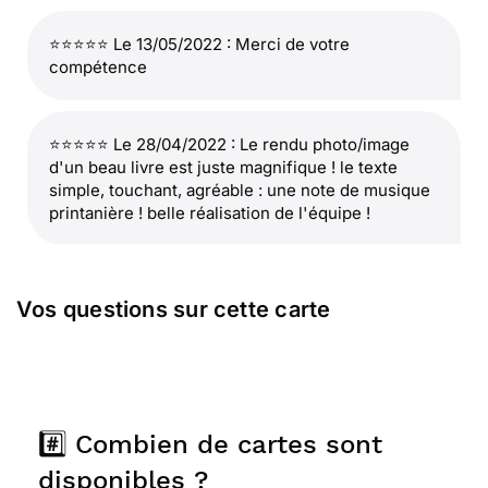
⭐⭐⭐⭐⭐ Le 13/05/2022 : Merci de votre
compétence
⭐⭐⭐⭐⭐ Le 28/04/2022 : Le rendu photo/image
d'un beau livre est juste magnifique ! le texte
simple, touchant, agréable : une note de musique
printanière ! belle réalisation de l'équipe !
⭐⭐⭐⭐
Le 27/04/2022 : Poétique.
Vos questions sur cette carte
⭐⭐⭐⭐⭐ Le 13/05/2021 : Génial !! site agréable,
beaucoup de choix et tout se prépare à domicile
c'est un plaisir !! merci Facteur ♥♥♥
#️⃣ Combien de cartes sont
disponibles ?