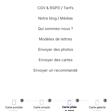
Quel plaisir de recevoir des nouvelles pendant le
CGV & RGPD
/
Tarifs
confinement par ce biais Bravo
Notre blog
/
Médias
⭐⭐⭐⭐⭐ Le 13/05/2020 : Tout s'est bien passé. La
Qui sommes-nous ?
carte sous enveloppe est bien arrivée
Modèles de lettres
⭐⭐⭐⭐⭐ Le 11/05/2020 : Je suis satisfaite mais j'ai
Envoyer des photos
du mal à écrire le texte avec la taille et le
caractère !!!! J'ai eu une carte gratuite merci
Envoyer des cartes
beaucoup ...je ferai appel de nouveau a merci
facteur
Envoyer un recommandé
⭐⭐⭐⭐⭐ Le 30/04/2020 : C’est une excellente idée
en cette période particulière où nous sommes
isolés en confinement. milles merci pour ce petit
🌳 Nous avons planté plus de 13.000 arbres !
plaisir !
Carte postale
Carte simple
Carte pliée
Carte géante