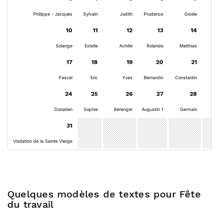
Philippe - Jacques
Sylvain
Judith
Prudence
Gisèle
10
11
12
13
14
Solange
Estelle
Achille
Rolande
Matthias
17
18
19
20
21
Pascal
Eric
Yves
Bernardin
Constantin
24
25
26
27
28
Donatien
Sophie
Bérenger
Augustin 1
Germain
31
Visitation de la Sainte Vierge
Quelques modèles de textes pour Fête
du travail