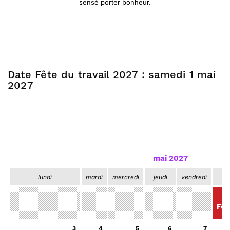
sensé porter bonheur.
Date Fête du travail 2027 : samedi 1 mai
2027
mai 2027
lundi
mardi
mercredi
jeudi
vendredi
Fêt
3
4
5
6
7