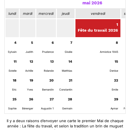
mai 2026
lundi
mardi
mercredi
jeudi
vendredi
sam
1
Fête du travail 2026
4
5
6
7
8
Sylvain
Judith
Prudence
Gisèle
Armistice 1945
Pa
11
12
13
14
15
Estelle
Achille
Rolande
Matthias
Denise
Ho
18
19
20
21
22
Eric
Yves
Bernardin
Constantin
Emile
D
25
26
27
28
29
Sophie
Bérenger
Augustin 1
Germain
Aymar
Ferd
Il y a deux raisons d’envoyer une carte le premier Mai de chaque
année : La fête du travail, et selon la tradition un brin de muguet