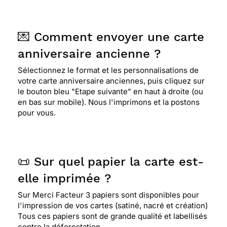
⭐⭐⭐⭐⭐ Le 04/08/2020 : Joli carte
💌 Comment envoyer une carte
⭐⭐⭐⭐
Le 01/05/2020 : Tres pratique
anniversaire ancienne ?
Sélectionnez le format et les personnalisations de
⭐⭐⭐⭐
Le 29/12/2019 : Bien
votre carte anniversaire anciennes, puis cliquez sur
le bouton bleu "Etape suivante" en haut à droite (ou
en bas sur mobile). Nous l'imprimons et la postons
pour vous.
⭐⭐⭐⭐
Le 28/03/2019 : Je la trouve assez
originale
📜 Sur quel papier la carte est-
⭐⭐⭐⭐
Le 27/09/2016 : Le jeu de mot est
plaisant.
elle imprimée ?
Sur Merci Facteur 3 papiers sont disponibles pour
l'impression de vos cartes (satiné, nacré et création)
⭐⭐⭐⭐⭐ Le 19/05/2016 : Cette carte est destinée à
Tous ces papiers sont de grande qualité et labellisés
une vieille dame; je la trouve très
contre la déforestation.