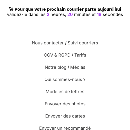
🚀 Pour que votre
prochain
courrier parte aujourd'hui
validez-le dans les
2
heures,
20
minutes et
17
secondes
⭐⭐⭐
Le 21/08/2012 : Je l'ai envoyé
précisément, parceque je me suis trompé de
jour..sorte d'humour.
Nous contacter
/
Suivi courriers
⭐⭐⭐⭐⭐ Le 09/07/2012 : Très mignonne cette
CGV & RGPD
/
Tarifs
carte d'anniversaire venant d'un carte postale
ancienne. ça me fait penser à des livres ancien
Notre blog
/
Médias
d'écolier ou à des dessins d'images de bon point
comme dans le temps.
Qui sommes-nous ?
Modèles de lettres
⭐⭐⭐
Le 31/03/2012 : J'ai été séduite par la
beauté des cartes anciennes et leur côté
Envoyer des photos
nostalgique.
Envoyer des cartes
Envoyer un recommandé