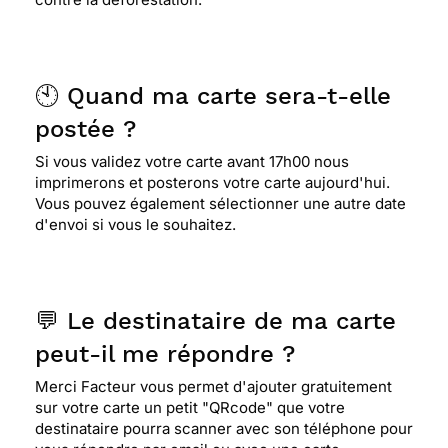
"rafraîchissante" avec son petit côté vieillot !
⭐⭐⭐⭐⭐ Le 22/01/2016 : Pour envoyer la carte à
🕙 Quand ma carte sera-t-elle
une amie je la trouve mimi
postée ?
Si vous validez votre carte avant 17h00 nous
⭐⭐⭐⭐⭐ Le 26/08/2014 : J aime et elle est super et
imprimerons et posterons votre carte aujourd'hui.
originale
Vous pouvez également sélectionner une autre date
d'envoi si vous le souhaitez.
⭐⭐⭐⭐
Le 21/08/2014 : Cette carte est trop
mignonne avec cette fillette dans sa jolie petite
robe rouge et son éléphant.
💬 Le destinataire de ma carte
peut-il me répondre ?
⭐⭐⭐⭐
Le 30/05/2014 : Pour un amateur de pub
Merci Facteur vous permet d'ajouter gratuitement
ancienne qu'évoque la fraîcheur de cette
sur votre carte un petit "QRcode" que votre
illustration et j'ai de fait oublié la date
destinataire pourra scanner avec son téléphone pour
d'anniversaire...........