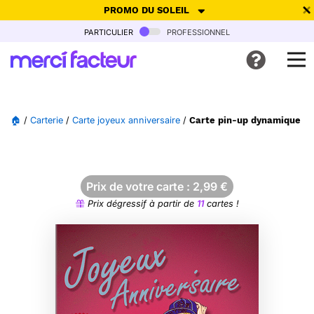
PROMO DU SOLEIL
particulier
professionnel
-30% de réduction avec le code
SUMMER26
pour envoyer des
cartes ensoleillées, jusqu'au 6 Août !
Envoyer des cartes
🏠
/
Carterie
/
Carte joyeux anniversaire
/
Carte pin-up dynamique pou
Ne plus afficher
Prix de votre carte :
2,99
€
Prix dégressif à partir de
11
cartes !