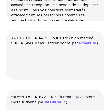
accusés de réception. Pas besoin de se déplacer
à la poste. Tous vos courriers sont traités
efficacement, les personnels comme les
administratifs. Enfin un service digne de
confiance. Merci à toute l'équipe et bravo pour
cette belle initiative qui va rendre service à tous
ceux qui auront la chance de vous découvrir.
⭐⭐⭐⭐⭐ Le 30/04/21 : Tout a très bien marché
(Avis Merci Facteur donné par
Caron Yvonnet M.
)
SUPER (Avis Merci Facteur donné par
Robert M.
)
⭐⭐⭐⭐⭐ Le 30/04/21 : Rien à redire. (Avis Merci
Facteur donné par
PATRICIA R.
)