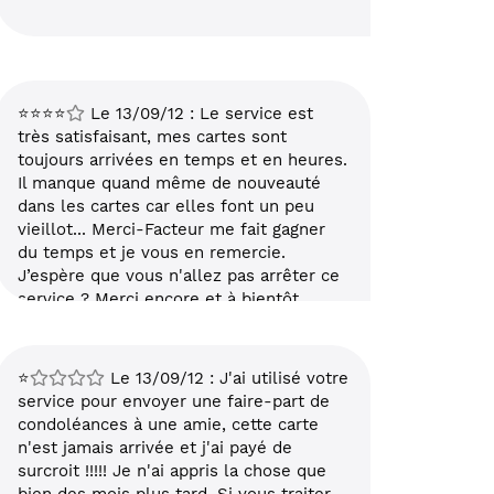
mon écran, j'ai expédié mon courrier et
la personne n'a reçu qu'une feuille
blanche alors que j'avais pris soin de
l'enregistrer au préalable. Voilà à part ça
je suis très contente de ce service qui
⭐⭐⭐⭐
Le 13/09/12 : Le service est
embellit ma vie et ma santé, ce dont je
très satisfaisant, mes cartes sont
vous remercie de tout coeur. Bien
toujours arrivées en temps et en heures.
cordialement et tous mes chaleureux
Il manque quand même de nouveauté
remerciements. Mme Martinez
dans les cartes car elles font un peu
vieillot... Merci-Facteur me fait gagner
du temps et je vous en remercie.
J’espère que vous n'allez pas arrêter ce
service ? Merci encore et à bientôt
⭐
Le 13/09/12 : J'ai utilisé votre
service pour envoyer une faire-part de
condoléances à une amie, cette carte
n'est jamais arrivée et j'ai payé de
surcroit !!!!! Je n'ai appris la chose que