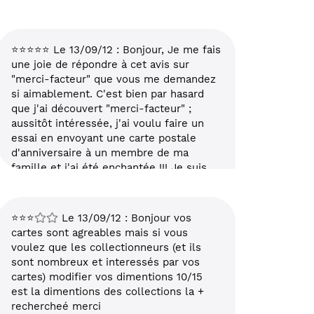
⭐⭐⭐⭐⭐ Le 13/09/12 : Bonjour, Je me fais
une joie de répondre à cet avis sur
"merci-facteur" que vous me demandez
si aimablement. C'est bien par hasard
que j'ai découvert "merci-facteur" ;
aussitôt intéressée, j'ai voulu faire un
essai en envoyant une carte postale
d'anniversaire à un membre de ma
famille et j'ai été enchantée !!! Je suis
d'autant plus enchantée que je suis dans
"l'handicap" et que ce procédé me
facilite merveilleusement ma vie !!!!
⭐⭐⭐
Le 13/09/12 : Bonjour vos
j'évite les longues files d'attente à la
cartes sont agreables mais si vous
poste d'où je revenais épuisée. Le seul
voulez que les collectionneurs (et ils
petit souci c'est que lorsque je veux
sont nombreux et interessés par vos
écrire une lettre, celle-ci n'apparait pas
cartes) modifier vos dimentions 10/15
dans la visualisation et qu'un jour,
est la dimentions des collections la +
croyant que celle ci était imprimée sur
rechercheé merci