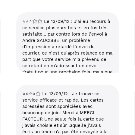
⭐⭐⭐
Le 13/09/12 : J'ai eu recours à
ce service plusieurs fois et en fus très
satisfaite... par contre lors de l'envoi à
André SAUCISSE, un problème
d'impression a retardé l'envoi du
courrier, ce n'est qu'après relance de ma
part que votre service m'a prévenu de
ce retard en m'adressant un envoi
gratuit pour une prochaine fois, mais que
je n'ai pu l'utiliser lors de l'envoi
suivant.
⭐⭐⭐⭐
Le 13/09/12 : Je trouve ce
service efficace et rapide. Les cartes
adressées sont appréciées avec
beaucoup de joie. Merci à MERCI-
FACTEUR Une seule fois la carte que
j'avais choisie et sûr laquelle j'avais
écris un texte n'a pas été envoyée à la