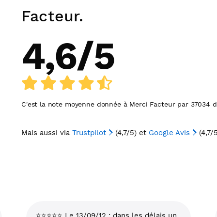
Facteur.
4,6
/
5
C'est la note moyenne donnée à
Merci Facteur
par
37034
de
Mais aussi via
Trustpilot
(4,7/5) et
Google Avis
(4,7/5
⭐⭐⭐⭐⭐ Le 13/09/12 : dans les délais un