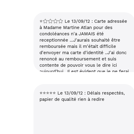
⭐
Le 13/09/12 : Carte adressée
à Madame Martine Atlan pour des
condoléances n'a JAMAIS été
receptionnée ...J'aurais souhaité être
remboursée mais il m'était difficile
d'envoyer ma carte d'identité ..J'ai donc
renoncé au remboursement et suis
contente de pouvoir vous le dire ici
aujourd'hui ..Il est évident que je ne ferai
plus appel à vos services! Evelyne
Dolorian
⭐⭐⭐⭐⭐ Le 13/09/12 : Délais respectés,
papier de qualité rien à redire