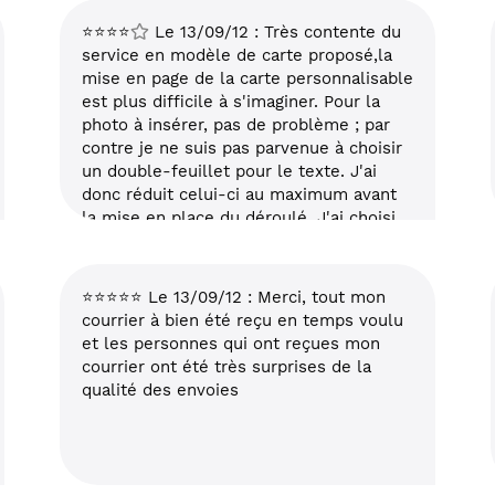
⭐⭐⭐⭐
Le 13/09/12 : Très contente du
service en modèle de carte proposé,la
mise en page de la carte personnalisable
est plus difficile à s'imaginer. Pour la
photo à insérer, pas de problème ; par
contre je ne suis pas parvenue à choisir
un double-feuillet pour le texte. J'ai
donc réduit celui-ci au maximum avant
la mise en place du déroulé. J'ai choisi
la police script (un modèle d'écriture
liée plus classique serait bienvenue) et
si, pour moi, le texte était bien lisible, le
⭐⭐⭐⭐⭐ Le 13/09/12 : Merci, tout mon
destinataire a pris une loupe pour le
courrier à bien été reçu en temps voulu
déchiffrer ... je pensais avoir une idée
et les personnes qui ont reçues mon
réelle de ce que j'envoyais et ce n'est
courrier ont été très surprises de la
pas le cas. Pour l'expédition, rien à
qualité des envoies
redire depuis que j'utilise vos services.
Le prix est aussi raisonnable. Merci
d'exister.