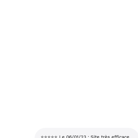
⭐⭐⭐⭐⭐ Le 06/01/23 : Site très efficace