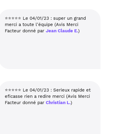
également recherché ! Cette carte lui a
fait oublié sa douleur ! et l'a bien
amusée ! Merci pour votre créativité ! Vs
⭐⭐⭐⭐⭐ Le 04/01/23 : super un grand
souhaitant une heureuse année et
merci a toute l'équipe (Avis Merci
surtout une bonne santé pour 2023 !
Facteur donné par
Jean Claude E.
)
Salutations distinguées. Anne BARBIER-
GUILLET - Nogent/Marne (Avis Merci
Facteur donné par
ANNE B.
)
⭐⭐⭐⭐⭐ Le 04/01/23 : Serieux rapide et
eficasse rien a redire merci (Avis Merci
Facteur donné par
Christian L.
)