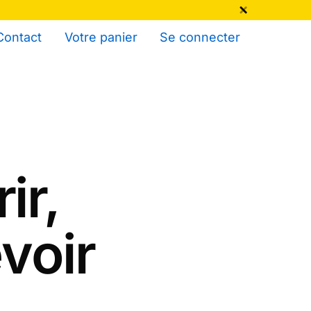
qu'au 6 Août !
Contact
Votre panier
Se connecter
ir,
evoir