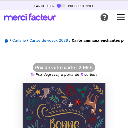
particulier
professionnel
🏠
/
Carterie
/
Cartes de voeux 2026
/
Carte animaux enchantés pou
Prix de votre carte :
2,99
€
Prix dégressif à partir de
11
cartes !