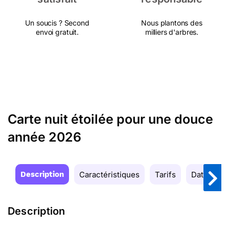
Un soucis ? Second
Nous plantons des
envoi gratuit.
milliers d'arbres.
Carte nuit étoilée pour une douce
année 2026
Description
Caractéristiques
Tarifs
Date de la
Description