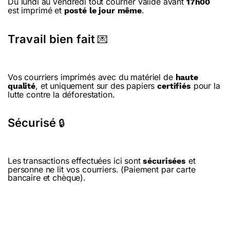
Du lundi au vendredi tout courrier validé avant
17h00
est imprimé et
.
posté le jour même
Travail bien fait
💌
Vos courriers imprimés avec du matériel de
haute
, et uniquement sur des papiers
pour la
qualité
certifiés
lutte contre la déforestation.
Sécurisé
🔒
Les transactions effectuées ici sont
et
sécurisées
personne ne lit vos courriers. (Paiement par carte
bancaire et chèque).