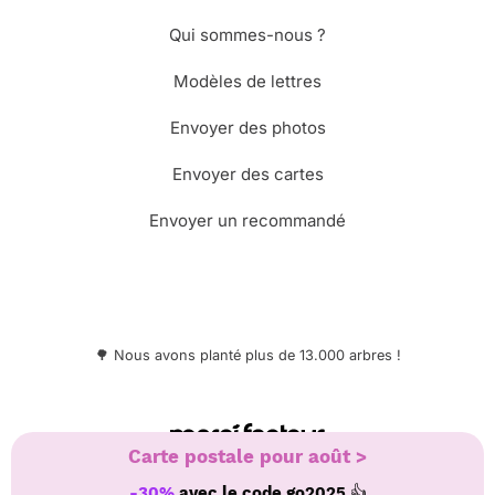
Qui sommes-nous ?
Modèles de lettres
Envoyer des photos
Envoyer des cartes
Envoyer un recommandé
🌳 Nous avons planté plus de 13.000 arbres !
© Merci Facteur
Carte postale pour août >
👍
-30%
avec le code
go2025