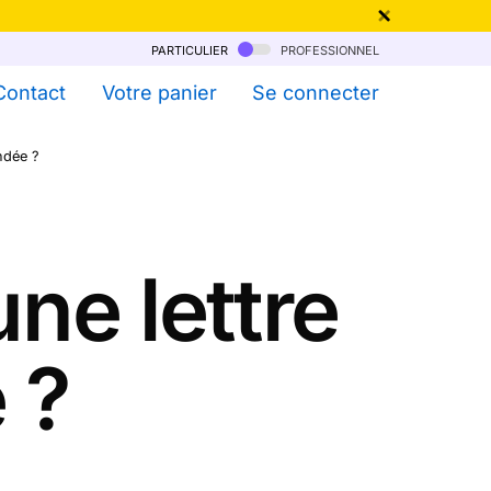
particulier
professionnel
qu'au 6 Août !
Contact
Votre panier
Se connecter
ndée ?
ne lettre
 ?