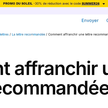
PROMO DU SOLEIL
-30% de réduction avec le code
SUMMER26
ction avec le code
SUMMER26
pour envoyer des cartes ensoleillées, jus
Envoyer
Envoyer des cartes
lettres
/
La lettre recommandée
/
Comment affranchir une lettre recomma
Ne plus afficher
affranchir u
ecommandée