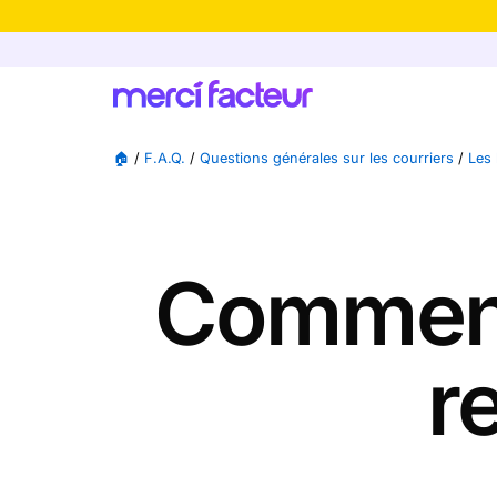
-30% de rédu
🏠
/
F.A.Q.
/
Questions générales sur les courriers
/
Les 
Comment 
r