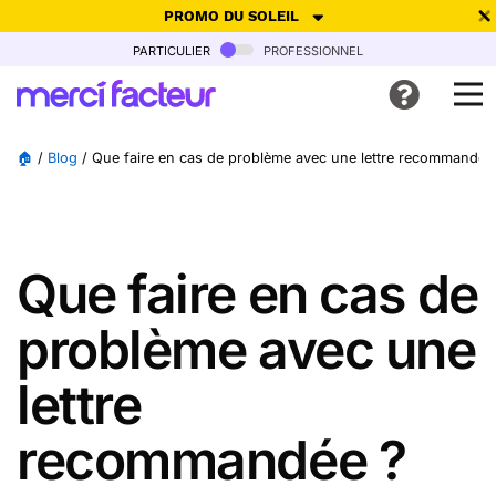
PROMO DU SOLEIL
particulier
professionnel
-30% de réduction avec le code
SUMMER26
pour envoyer des
cartes ensoleillées, jusqu'au 6 Août !
Envoyer des cartes
🏠
/
Blog
/
Que faire en cas de problème avec une lettre recommandée
Ne plus afficher
Que faire en cas de
problème avec une
lettre
recommandée ?