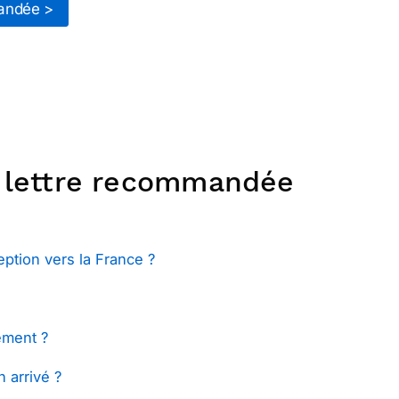
andée >
a lettre recommandée
ption vers la France ?
ement ?
 arrivé ?