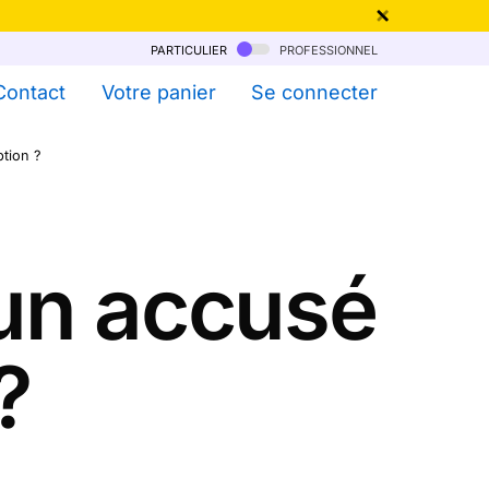
particulier
professionnel
qu'au 6 Août !
Contact
Votre panier
Se connecter
tion ?
un accusé
?