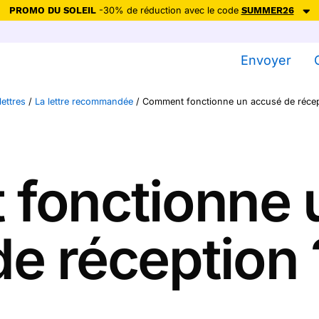
PROMO DU SOLEIL
-30% de réduction avec le code
SUMMER26
ction avec le code
SUMMER26
pour envoyer des cartes ensoleillées, jus
Envoyer
Envoyer des cartes
lettres
/
La lettre recommandée
/
Comment fonctionne un accusé de récep
Ne plus afficher
fonctionne 
de réception 