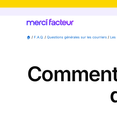
-30% de rédu
🏠
/
F.A.Q.
/
Questions générales sur les courriers
/
Les 
Comment 