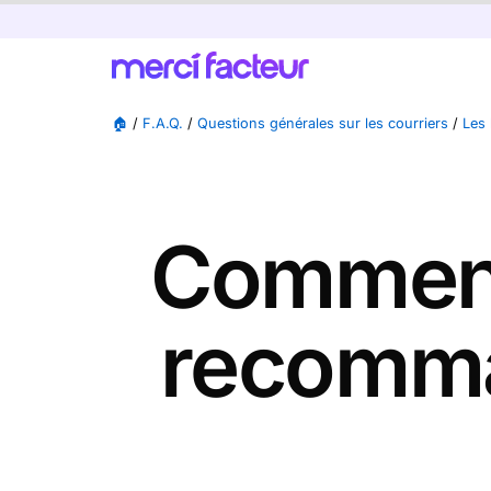
🏠
/
F.A.Q.
/
Questions générales sur les courriers
/
Les 
Comment 
recomman