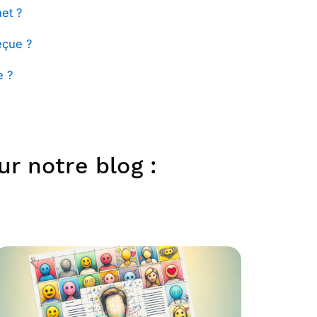
et ?
eçue ?
e ?
r notre blog :