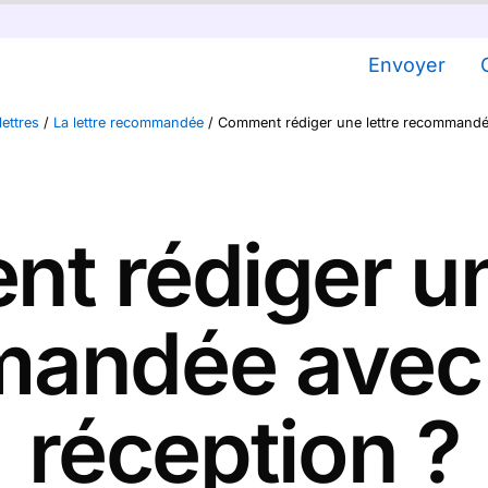
Envoyer
lettres
/
La lettre recommandée
/
Comment rédiger une lettre recommandée
 rédiger un
andée avec 
réception ?