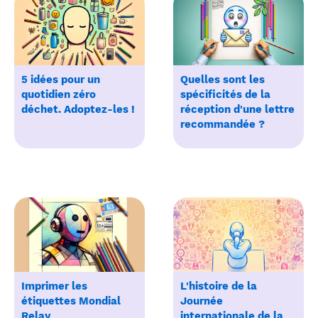
5 idées pour un
Quelles sont les
quotidien zéro
spécificités de la
déchet. Adoptez-les !
réception d'une lettre
recommandée ?
Imprimer les
L'histoire de la
étiquettes Mondial
Journée
Relay
internationale de la