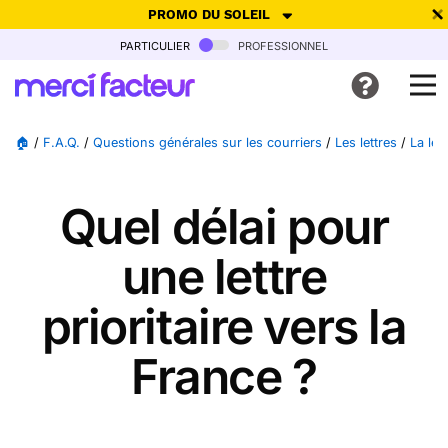
PROMO DU SOLEIL
particulier
professionnel
-30% de réduction avec le code
SUMMER26
pour envoyer des
cartes ensoleillées, jusqu'au 6 Août !
Envoyer des cartes
🏠
/
F.A.Q.
/
Questions générales sur les courriers
/
Les lettres
/
La let
Ne plus afficher
Quel délai pour
une lettre
prioritaire vers la
France ?