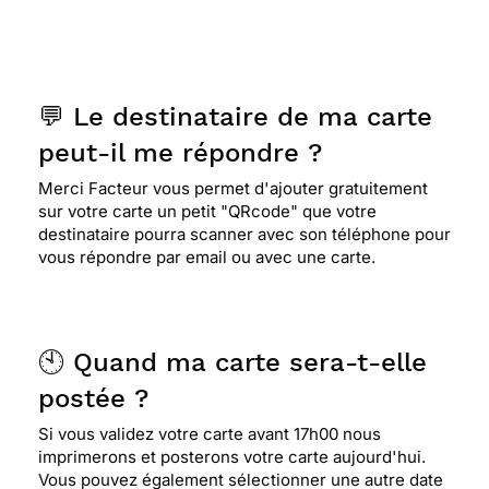
démontre la relaxation en ce beau jour pour eux :
les pères.
💬 Le destinataire de ma carte
⭐⭐⭐
Le 14/06/2013 : Sobre par rapport aux
autres...
peut-il me répondre ?
Merci Facteur vous permet d'ajouter gratuitement
sur votre carte un petit "QRcode" que votre
⭐⭐⭐⭐⭐ Le 15/06/2012 : Carte selectionnée pour
destinataire pourra scanner avec son téléphone pour
sa sobriété
vous répondre par email ou avec une carte.
⭐⭐⭐⭐⭐ Le 15/06/2012 : Cette carte est assez
neutre. Elle s'adresse à un papa à la retraite. un
🕙 Quand ma carte sera-t-elle
papa discret
postée ?
Si vous validez votre carte avant 17h00 nous
⭐⭐⭐⭐
Le 11/06/2012 : J'espère que le père de
imprimerons et posterons votre carte aujourd'hui.
mes enfants qui est loin de nous passera de cette
Vous pouvez également sélectionner une autre date
manière sa fête.