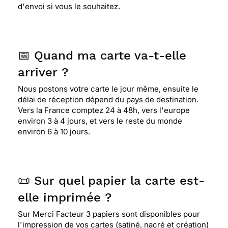
d'envoi si vous le souhaitez.
⭐⭐⭐⭐
Le 11/06/2012 : Nous avons choisi la carte
avec un dessin d'un père sur un transat parce que
📅 Quand ma carte va-t-elle
nous avons envoyé à notre fils qui est un papa
don cette carte non nominative fais dans les deux
arriver ?
sens. merci et à la prochaine carte. xavier et
Nous postons votre carte le jour même, ensuite le
martine
délai de réception dépend du pays de destination.
Vers la France comptez 24 à 48h, vers l'europe
environ 3 à 4 jours, et vers le reste du monde
⭐⭐⭐⭐⭐ Le 11/06/2012 : J'apprecie la simplicite de
environ 6 à 10 jours.
la carte
⭐⭐⭐⭐⭐ Le 11/06/2012 : J'ai choisi cette carte, car
📜 Sur quel papier la carte est-
elle correspond bien à celui qui va la recevoir, qui
est un Papa retraité.
elle imprimée ?
Sur Merci Facteur 3 papiers sont disponibles pour
l'impression de vos cartes (satiné, nacré et création)