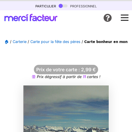
particulier
professionnel
🏠
/
Carterie
/
Carte pour la fête des pères
/
Carte bonheur en monta
Prix de votre carte :
2,99
€
Prix dégressif à partir de
11
cartes !