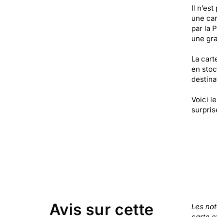
Il n’es
une car
par la 
une gr
La cart
en stoc
destinat
Voici l
surprise
Avis sur cette
Les no
carte e