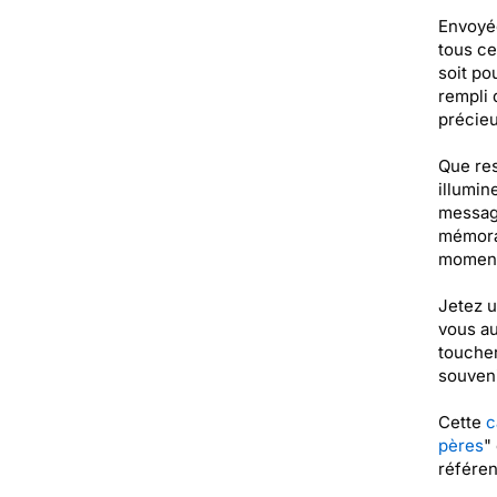
Envoyée
tous ce
soit po
rempli 
précieu
Que res
illumin
message
mémorab
moments
Jetez u
vous au
toucher
souveni
Cette
c
pères
"
référe