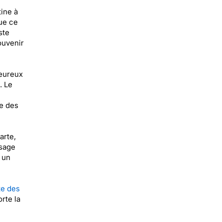
ine à
ue ce
ste
ouvenir
leureux
. Le
ce des
arte,
ssage
 un
te des
rte la