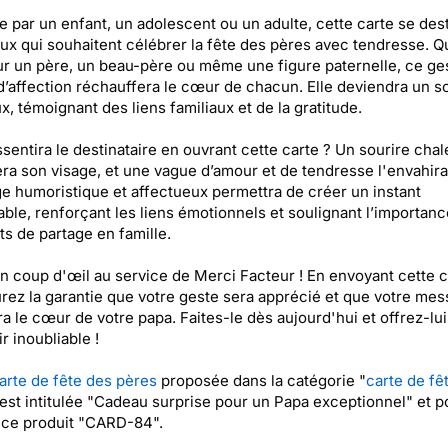
 par un enfant, un adolescent ou un adulte, cette carte se dest
ux qui souhaitent célébrer la fête des pères avec tendresse. Q
ur un père, un beau-père ou même une figure paternelle, ce ge
d’affection réchauffera le cœur de chacun. Elle deviendra un s
x, témoignant des liens familiaux et de la gratitude.
sentira le destinataire en ouvrant cette carte ? Un sourire cha
era son visage, et une vague d’amour et de tendresse l'envahira
 humoristique et affectueux permettra de créer un instant
le, renforçant les liens émotionnels et soulignant l’importan
 de partage en famille.
n coup d'œil au service de Merci Facteur ! En envoyant cette c
rez la garantie que votre geste sera apprécié et que votre me
a le cœur de votre papa. Faites-le dès aujourd'hui et offrez-lui
r inoubliable !
arte de fête des pères
proposée dans la catégorie "
carte de fê
 est intitulée "Cadeau surprise pour un Papa exceptionnel" et po
nce produit "CARD-84".