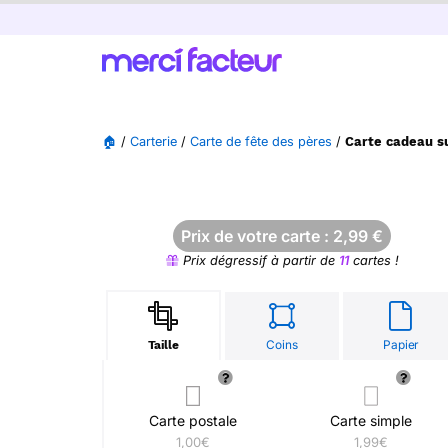
🏠
/
Carterie
/
Carte de fête des pères
/
Carte cadeau s
Prix de votre carte :
2,99
€
Prix dégressif à partir de
11
cartes !
Coins
Papier
Taille
Carte postale
Carte simple
1,00€
1,99€