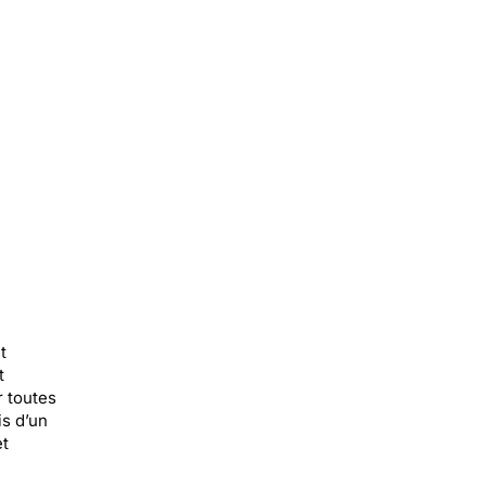
t
t
r toutes
is d’un
et