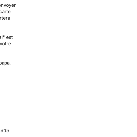
 envoyer
carte
rtera
l" est
votre
papa,
ette