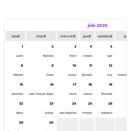
juin 2026
lundi
mardi
mercredi
jeudi
vendredi
sam
1
2
3
4
5
Justin
Blandine
Kévin
Clotilde
Igor
8
9
10
11
12
Médard
Diane
Landry
Barnabé
Guy
Antoine d
15
16
17
18
19
Germaine
Jean François Régis
Hervé
Léonce
Romuald
22
23
24
25
26
Alban
Audrey
Jean-Baptiste
Prosper
Anthelme
29
30