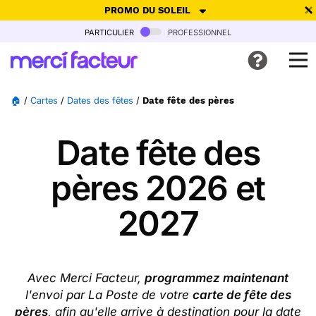
PROMO DU SOLEIL
particulier
professionnel
-30% de réduction avec le code
SUMMER26
pour envoyer des
cartes ensoleillées, jusqu'au 6 Août !
Envoyer des cartes
🏠
/
Cartes
/
Dates des fêtes
/
Date fête des pères
Ne plus afficher
Date fête des
pères 2026 et
2027
Avec Merci Facteur,
programmez maintenant
l'envoi par La Poste de votre
carte de fête des
pères
, afin qu'elle arrive à destination pour la date