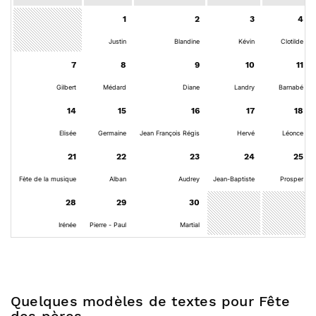
1
2
3
4
Justin
Blandine
Kévin
Clotilde
7
8
9
10
11
Gilbert
Médard
Diane
Landry
Barnabé
14
15
16
17
18
Elisée
Germaine
Jean François Régis
Hervé
Léonce
21
22
23
24
25
Fète de la musique
Alban
Audrey
Jean-Baptiste
Prosper
28
29
30
Irénée
Pierre - Paul
Martial
Quelques modèles de textes pour Fête