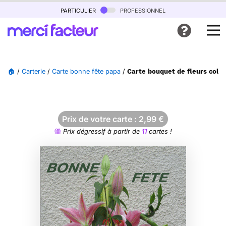
particulier
professionnel
🏠
/
Carterie
/
Carte bonne fête papa
/
Carte bouquet de fleurs colo
Prix de votre carte :
2,99
€
Prix dégressif à partir de
11
cartes !