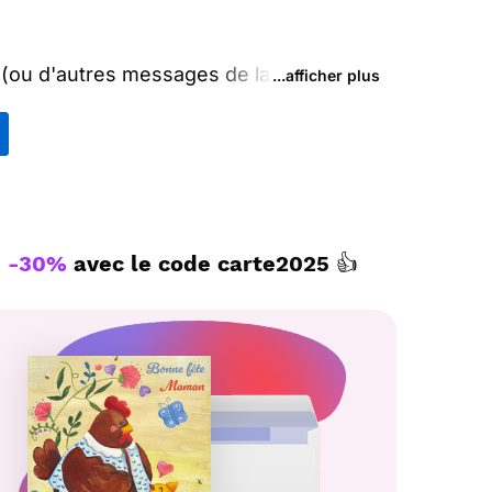
 (ou d'autres messages de la catégorie
...afficher plus
 réseaux sociaux.
ou envoyez ce texte personnalisé par La
les imprimés de fête des mères avec des
-30%
avec le code
carte2025
👍