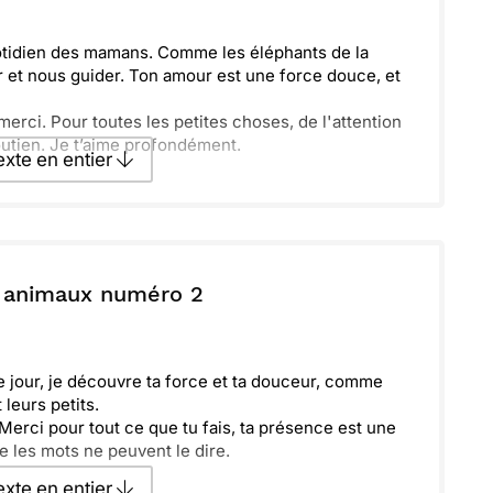
quotidien des mamans. Comme les éléphants de la
r et nous guider. Ton amour est une force douce, et
 merci. Pour toutes les petites choses, de l'attention
outien. Je t’aime profondément.
texte en entier
texte par La Poste
s animaux numéro 2
ecevoir par mail
Envoyer
e jour, je découvre ta force et ta douceur, comme
leurs petits.
Merci pour tout ce que tu fais, ta présence est une
e les mots ne peuvent le dire.
texte en entier