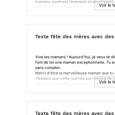
mamans montrent l’exemple et nourrissent de
Voir le 
et la force en même temps.
À toi, qui es un modèle pour nous tous, mer
journée, car aujourd'hui, c'est ta fête.
Envoyer ce 
ou :
Texte fête des mères avec de
Copier
R
Vive les mamans ! Aujourd'hui, je veux te d
font de toi une maman exceptionnelle. Tu es 
sans compter.
Merci d'être la merveilleuse maman que tu
J’espère que cette journée est remplie de jo
Voir le 
plus que les mots ne peuvent le dire.
Envoyer ce 
ou :
Texte fête des mères avec de
Copier
R