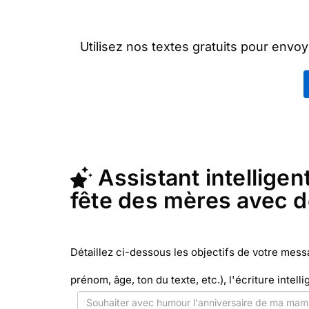
Utilisez nos textes gratuits pour env
"
Cartes fête des
En quelques clics, récupérez le texte 
Poste avec Merci Facteur (c'est rapide
Assistant intelligent
fête des mères avec 
Détaillez ci-dessous les objectifs de votre mes
prénom, âge, ton du texte, etc.), l'écriture intelli