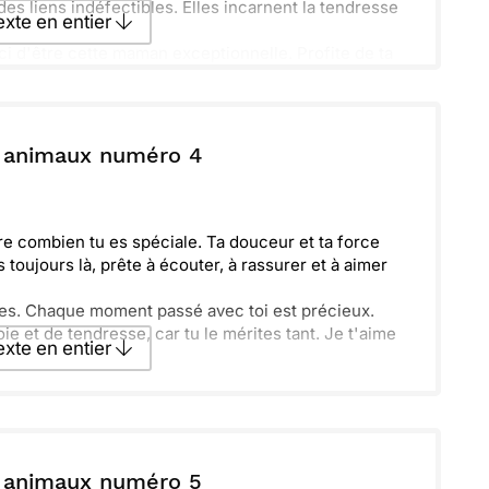
s liens indéfectibles. Elles incarnent la tendresse
texte en entier
ci d'être cette maman exceptionnelle. Profite de ta
texte par La Poste
s animaux numéro 4
ecevoir par mail
Envoyer
ire combien tu es spéciale. Ta douceur et ta force
toujours là, prête à écouter, à rassurer et à aimer
 es. Chaque moment passé avec toi est précieux.
ie et de tendresse, car tu le mérites tant. Je t'aime
texte en entier
texte par La Poste
s animaux numéro 5
ecevoir par mail
Envoyer