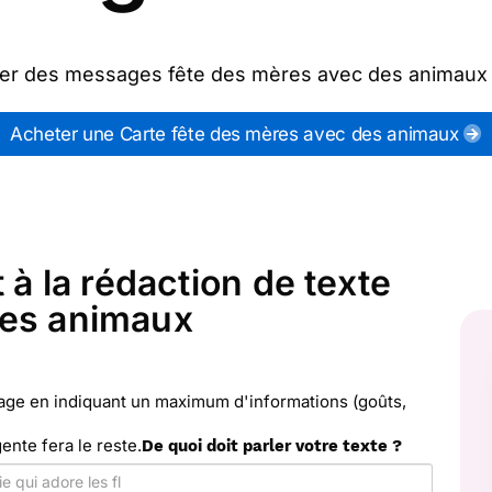
oyer des messages fête des mères avec des animaux
 mères
") ou partagez ces modèles de textes sur vos
fête des mères avec des animaux qui vous convient, 
Acheter une Carte fête des mères avec des animaux
 et pas cher). Merci Facteur vous propose 48 modè
animaux à envoyer avec le texte de votre choix.
 à la rédaction de texte
des animaux
sage en indiquant un maximum d'informations (goûts,
gente fera le reste.
De quoi doit parler votre texte ?