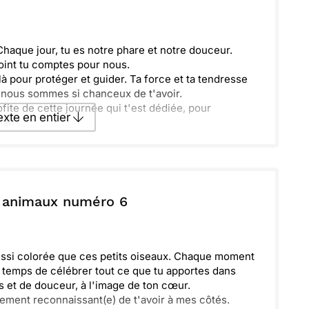
aque jour, tu es notre phare et notre douceur.
point tu comptes pour nous.
 pour protéger et guider. Ta force et ta tendresse
t nous sommes si chanceux de t'avoir.
ofite de cette journée qui t'est dédiée, pour
texte en entier
man !
texte par La Poste
s animaux numéro 6
ecevoir par mail
Envoyer
ussi colorée que ces petits oiseaux. Chaque moment
t temps de célébrer tout ce que tu apportes dans
es et de douceur, à l'image de ton cœur.
llement reconnaissant(e) de t'avoir à mes côtés.