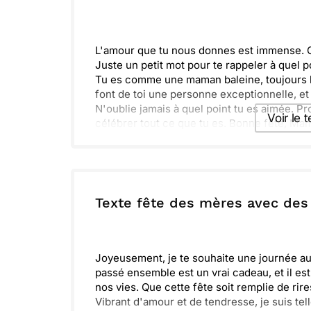
L'amour que tu nous donnes est immense. Ch
Juste un petit mot pour te rappeler à quel 
Tu es comme une maman baleine, toujours là
font de toi une personne exceptionnelle, e
N'oublie jamais à quel point tu es aimée. Pr
Voir le 
célébrer tout ce que tu es. Bonne fête, Ma
Envoyer ce 
ou :
Texte fête des mères avec de
Copier
R
Joyeusement, je te souhaite une journée a
passé ensemble est un vrai cadeau, et il es
nos vies. Que cette fête soit remplie de rir
Vibrant d'amour et de tendresse, je suis te