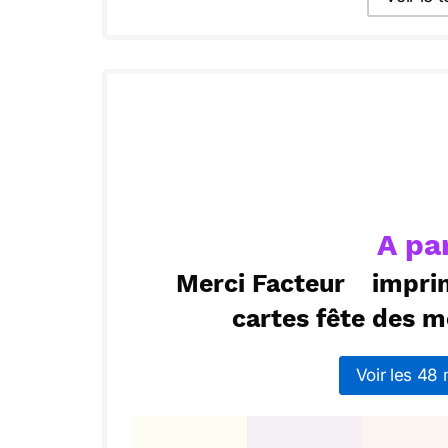
Envoyer ce 
ou :
Copier
R
A pa
Merci Facteur
impri
cartes fête des 
Voir les 48