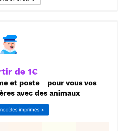
texte par La Poste
ecevoir par mail
Envoyer
rtir de 1€
me et poste
pour vous vos
mères avec des animaux
 modèles imprimés >