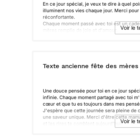
En ce jour spécial, je veux te dire à quel p
illuminent nos vies chaque jour. Merci pour 
réconfortante.
Chaque moment passé avec toi est un cadeau
Voir le 
mères remplie de joie et d'amour.
Envoyer ce 
ou :
Texte ancienne fête des mères
Copier
R
Une douce pensée pour toi en ce jour spéci
infinie. Chaque moment partagé avec toi m'
cœur et que tu es toujours dans mes pensé
J'espère que cette journée sera pleine de c
une saveur unique. Merci d'être cette maman
Voir le 
et les rires te comblent aujourd'hui.