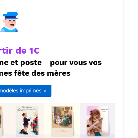
ecevoir par mail
Envoyer
rtir de 1€
me et poste
pour vous vos
nes fête des mères
 modèles imprimés >