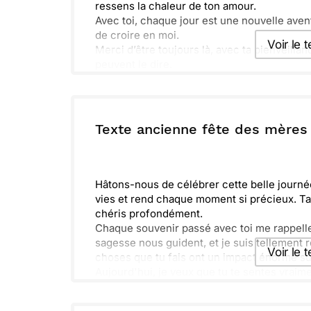
ressens la chaleur de ton amour.
Avec toi, chaque jour est une nouvelle aven
de croire en moi.
Voir le 
Merci d’être toujours là, avec ta bienveillan
peuvent le dire.
Envoyer ce 
ou :
Texte ancienne fête des mères
Copier
R
Hâtons-nous de célébrer cette belle journée
vies et rend chaque moment si précieux. Ta
chéris profondément.
Chaque souvenir passé avec toi me rappelle 
sagesse nous guident, et je suis tellement 
Voir le 
choses que tu fais ont un impact énorme s
Aujourd'hui, je veux que tu te sentes vraim
soit remplie de joie, de rires et de moments
Envoyer ce 
toi !