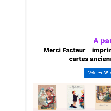
ou :
Copier
R
A pa
Merci Facteur
impri
cartes ancien
Voir les 38