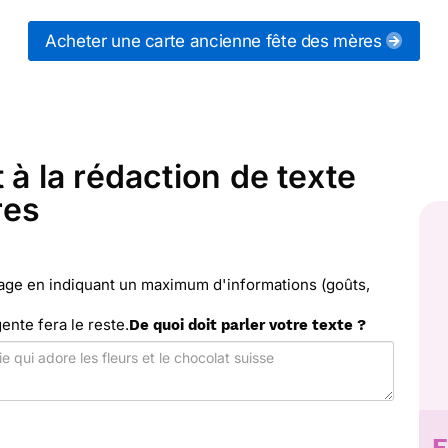
es
") ou partagez ces modèles de textes sur vos rés
 ancienne fête des mères qui vous convient, ou envo
Acheter une carte ancienne fête des mères
pas cher). Merci Facteur vous propose 38 modèles i
envoyer avec le texte de votre choix.
 à la rédaction de texte
res
sage en indiquant un maximum d'informations (goûts,
gente fera le reste.
De quoi doit parler votre texte ?
E