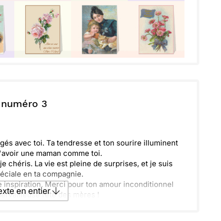
 numéro 3
és avec toi. Ta tendresse et ton sourire illuminent
d'avoir une maman comme toi.
 chéris. La vie est pleine de surprises, et je suis
péciale en ta compagnie.
inspiration. Merci pour ton amour inconditionnel
texte en entier
merveilleuse fête des mères !