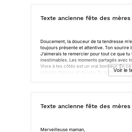
Envoyer ce 
ou :
Texte ancienne fête des mères
Copier
R
Doucement, la douceur de ta tendresse m’e
toujours présente et attentive. Ton sourire
J’aimerais te remercier pour tout ce que tu 
inestimables. Les moments partagés avec toi
Vivre à tes côtés est un vrai bonheur. En ce
Voir le 
remplie d’amour et de joie. Tu mérite tout 
Envoyer ce 
ou :
Texte ancienne fête des mères
Copier
R
Merveilleuse maman,