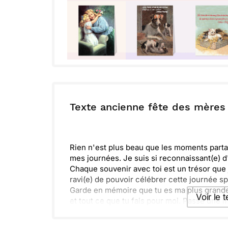
Texte ancienne fête des mères
Rien n'est plus beau que les moments partag
mes journées. Je suis si reconnaissant(e) 
Chaque souvenir avec toi est un trésor que je
ravi(e) de pouvoir célébrer cette journée s
Garde en mémoire que tu es ma plus grande 
Voir le 
et tout ce que tu fais pour moi. Passe une 