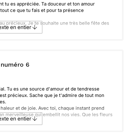
oint tu es appréciée. Ta douceur et ton amour
tout ce que tu fais et pour ta présence
 précieux. Je te souhaite une très belle fête des
texte en entier
texte par La Poste
 numéro 6
ecevoir par mail
Envoyer
al. Tu es une source d'amour et de tendresse
est précieux. Sache que je t'admire de tout mon
es.
haleur et de joie. Avec toi, chaque instant prend
 merveilleuse qui embellit nos vies. Que les fleurs
texte en entier