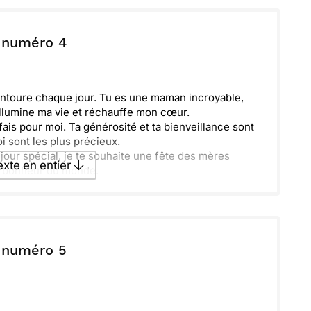
texte par La Poste
 numéro 4
ecevoir par mail
Envoyer
ntoure chaque jour. Tu es une maman incroyable,
 illumine ma vie et réchauffe mon cœur.
fais pour moi. Ta générosité et ta bienveillance sont
 sont les plus précieux.
 jour spécial, je te souhaite une fête des mères
texte en entier
le bonheur du monde.
texte par La Poste
 numéro 5
ecevoir par mail
Envoyer