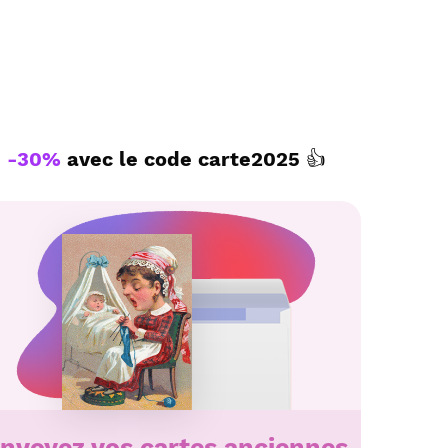
eaux sociaux.
yez ce texte personnalisé par La Poste
mprimés de anciennes fête des mères à
-30%
avec le code
carte2025
👍
nvoyez vos cartes anciennes