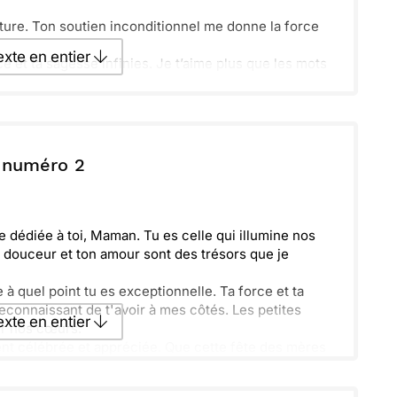
ture. Ton soutien inconditionnel me donne la force
texte en entier
ce et ta sagesse infinies. Je t’aime plus que les mots
texte par La Poste
 numéro 2
ecevoir par mail
Envoyer
 dédiée à toi, Maman. Tu es celle qui illumine nos
 douceur et ton amour sont des trésors que je
à quel point tu es exceptionnelle. Ta force et ta
reconnaissant de t'avoir à mes côtés. Les petites
texte en entier
ur nos cœurs.
ent célébrée et appréciée. Que cette fête des mères
 de tendres partages. Qu'elle soit aussi unique que
texte par La Poste