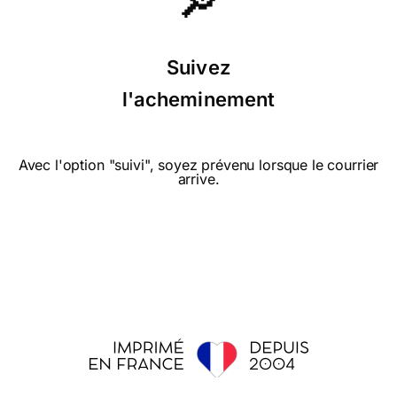
🔎
⭐⭐⭐⭐ le 12/05/14 : Trés jolie carte pour
un enfant qui féte sa maman
Suivez
l'acheminement
⭐⭐⭐⭐⭐ le 19/08/13 : J'aime bien les
couleurs vives, cette carte fait penser à
un dessin animé !
Avec l'option "suivi", soyez prévenu lorsque le courrier
arrive.
⭐⭐⭐⭐⭐ le 22/05/13 : Beaucoup de
couleur et tous ces coeurs c'est super
pour la fête des mamans
⭐⭐⭐⭐ le 01/06/12 : Parce qu'il y a un
enfant fruit de la maternité mais je l'aurais
préféré plus "enfantine".