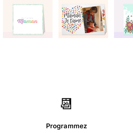
grand choix de cartes - Je recommande
vivement !!!
⭐⭐⭐⭐⭐ le 29/05/20 : Elle est toute simple et
adorable, de plus ma maman se
prénommant fleurette, les p'tites fleurs et
les coeurs ont de suite retenus mon
attention.
⭐⭐⭐⭐⭐ le 19/08/18 : Très bien respect du
texte de la mise en page et des délais
beaucoup de choix. Prix très abordables.
Très contente
📆
⭐⭐⭐⭐⭐ le 03/08/18 : Très sympa belles
couleurs très tendre
Programmez