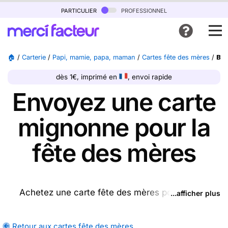
particulier
professionnel
🏠
/
Carterie
/
Papi, mamie, papa, maman
/
Cartes fête des mères
/
Bou
dès 1€, imprimé en
, envoi rapide
Envoyez une carte
mignonne pour la
fête des mères
Achetez une carte fête des mères pour enfant
...afficher plus
ptrésente sur cette page (ou une autre carte parmi
les
cartes fête des mères
disponibles), nous
Retour aux cartes fête des mères