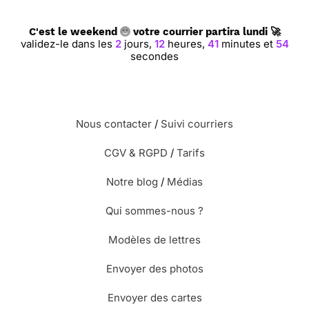
⭐⭐⭐⭐ le 30/05/12 : Oui elle est belle, et
C'est le weekend
votre courrier partira lundi 🚀
l'enfant illustre bien la maternité. je
validez-le dans les
2
jours,
12
heures,
41
minutes et
53
l'aurais préféré en bleu...
secondes
Nous contacter
/
Suivi courriers
CGV & RGPD
/
Tarifs
Notre blog
/
Médias
Qui sommes-nous ?
Modèles de lettres
Envoyer des photos
Envoyer des cartes