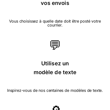
vos envois
⭐⭐⭐⭐⭐ le 20/05/17 : Je trouve cette
carte super mignonne
Vous choisissez à quelle date doit être posté votre
courrier.
💬
⭐⭐⭐⭐ le 16/05/16 : Pour sa
naïveté
Utilisez un
modèle de texte
⭐⭐⭐⭐⭐ le 28/05/15 : Cette carte m'a
Inspirez-vous de nos centaines de modèles de texte.
plu pour sa simplicité...