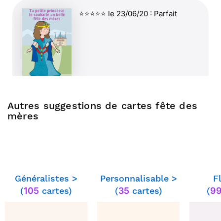
⭐⭐⭐⭐⭐ le 23/06/20 : Parfait
Autres suggestions de cartes fête des
⭐⭐⭐⭐⭐ le 16/06/20 : Mignonne
mères
Généralistes >
Personnalisable >
F
(
105
cartes)
(
35
cartes)
(
9
⭐⭐⭐⭐⭐ le 13/06/20 : Super pratique et