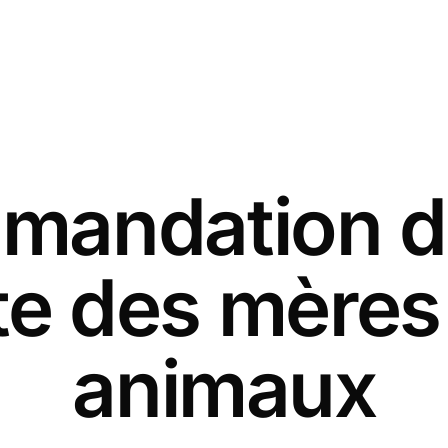
andation d
ête des mères
animaux