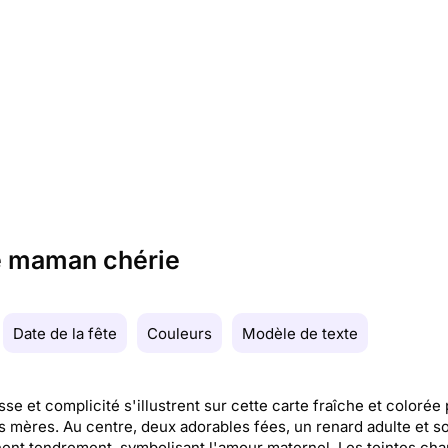
ne maman chérie
Date de la fête
Couleurs
Modèle de texte
se et complicité s'illustrent sur cette carte fraîche et colorée 
s mères. Au centre, deux adorables fées, un renard adulte et so
nent tendrement, symbolisant l'amour maternel. Les teintes ch