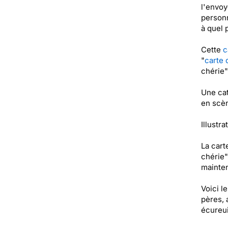
l'envoy
personn
à quel 
Cette
c
"
carte 
chérie"
Une cat
en scèn
Illustra
La car
chérie"
mainten
Voici l
pères, 
écureui