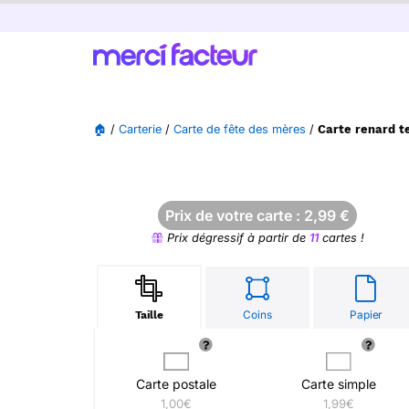
🏠
/
Carterie
/
Carte de fête des mères
/
Carte renard t
Prix de votre carte :
2,99
€
Prix dégressif à partir de
11
cartes !
Coins
Papier
Taille
Carte postale
Carte simple
1,00€
1,99€