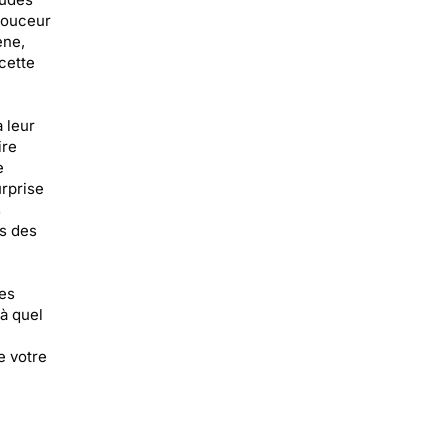
douceur
ène,
cette
 leur
ire
e
urprise
s
ns des
des
à quel
e votre
e