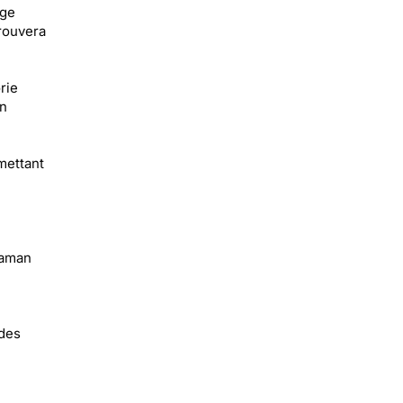
age
prouvera
rie
an
mettant
maman
 des