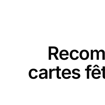
Recomm
cartes f