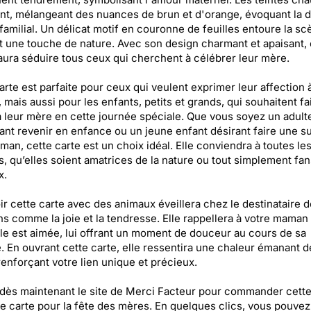
t, mélangeant des nuances de brun et d'orange, évoquant la 
 familial. Un délicat motif en couronne de feuilles entoure la sc
t une touche de nature. Avec son design charmant et apaisant, 
aura séduire tous ceux qui cherchent à célébrer leur mère.
arte est parfaite pour ceux qui veulent exprimer leur affection à
mais aussi pour les enfants, petits et grands, qui souhaitent fa
 à leur mère en cette journée spéciale. Que vous soyez un adult
ant revenir en enfance ou un jeune enfant désirant faire une s
man, cette carte est un choix idéal. Elle conviendra à toutes le
 qu’elles soient amatrices de la nature ou tout simplement fa
x.
r cette carte avec des animaux éveillera chez le destinataire 
s comme la joie et la tendresse. Elle rappellera à votre maman 
lle est aimée, lui offrant un moment de douceur au cours de sa
. En ouvrant cette carte, elle ressentira une chaleur émanant d
renforçant votre lien unique et précieux.
 dès maintenant le site de Merci Facteur pour commander cett
e carte pour la fête des mères. En quelques clics, vous pouvez