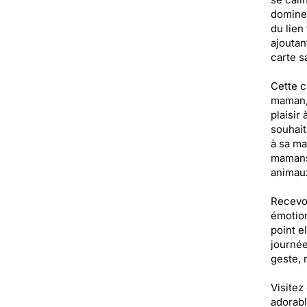
dominen
du lien
ajoutan
carte s
Cette c
maman, 
plaisir
souhait
à sa ma
mamans,
animau
Recevoi
émotion
point e
journée
geste, 
Visitez
adorabl