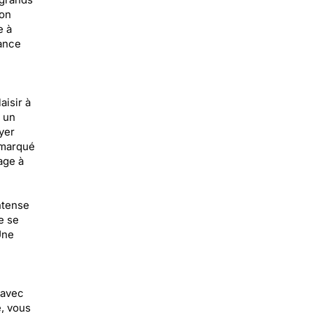
non
e à
ance
aisir à
z un
yer
 marqué
age à
ntense
e se
Une
 avec
e, vous