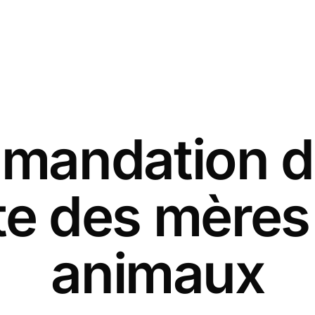
andation d
ête des mères
animaux