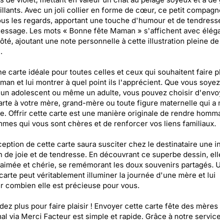
illants. Avec un joli collier en forme de cœur, ce petit compag
tous les regards, apportant une touche d'humour et de tendress
essage. Les mots « Bonne fête Maman » s'affichent avec élég
côté, ajoutant une note personnelle à cette illustration pleine de
.
ne carte idéale pour toutes celles et ceux qui souhaitent faire pl
man et lui montrer à quel point ils l'apprécient. Que vous soye
 un adolescent ou même un adulte, vous pouvez choisir d'envo
arte à votre mère, grand-mère ou toute figure maternelle qui a
ie. Offrir cette carte est une manière originale de rendre homm
mes qui vous sont chères et de renforcer vos liens familiaux.
eption de cette carte saura susciter chez le destinataire une i
 de joie et de tendresse. En découvrant ce superbe dessin, ell
 aimée et chérie, se remémorant les doux souvenirs partagés. 
carte peut véritablement illuminer la journée d'une mère et lui
r combien elle est précieuse pour vous.
dez plus pour faire plaisir ! Envoyer cette carte fête des mères
al via Merci Facteur est simple et rapide. Grâce à notre servic