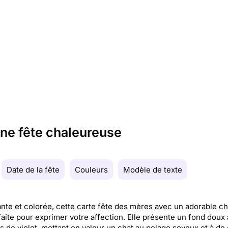
une fête chaleureuse
Date de la fête
Couleurs
Modèle de texte
te et colorée, cette carte fête des mères avec un adorable ch
faite pour exprimer votre affection. Elle présente un fond doux
 de violet, mettant en valeur un chat au pelage soyeux et à de