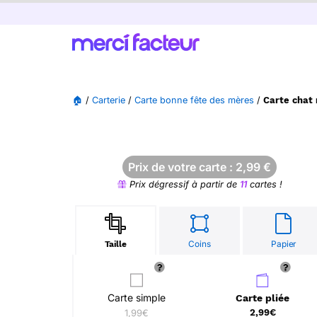
🏠
/
Carterie
/
Carte bonne fête des mères
/
Carte chat 
Prix de votre carte :
2,99
€
Prix dégressif à partir de
11
cartes !
Coins
Papier
Taille
Carte simple
Carte pliée
1,99€
2,99€