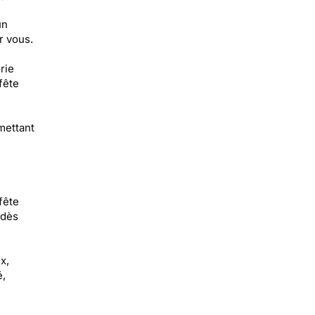
un
r vous.
rie
fête
mettant
fête
 dès
x,
é,