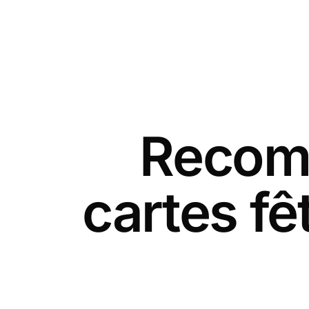
Recomm
cartes f