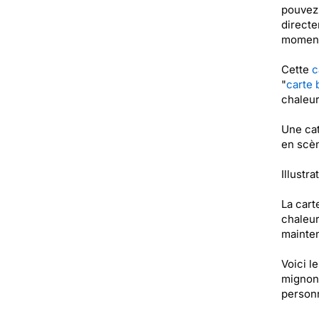
pouvez 
directe
moment 
Cette
c
"
carte 
chaleur
Une cat
en scèn
Illustra
La cart
chaleur
mainten
Voici l
mignon,
personn