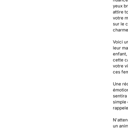
yeux br
attire 
votre m
sur le 
charme
Voici u
leur ma
enfant,
cette c
votre v
ces fem
Une réc
émotion
sentira
simple 
rappele
N'atten
un anim