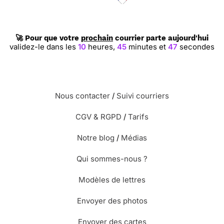
⭐⭐⭐⭐ le 31/07/13 : Jolie carte pour la
🚀 Pour que votre
prochain
courrier parte aujourd'hui
fête des grands mères. Amusante et
validez-le dans les
10
heures,
45
minutes et
46
secondes
moderne.
⭐⭐⭐⭐ le 28/02/13 : Elle me
Nous contacter
/
Suivi courriers
ressemble
CGV & RGPD
/
Tarifs
Notre blog
/
Médias
Qui sommes-nous ?
Modèles de lettres
Envoyer des photos
Envoyer des cartes