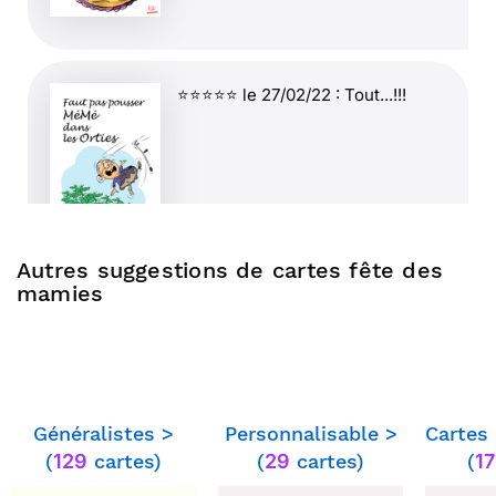
⭐⭐⭐⭐⭐ le 27/02/22 : Tout...!!!
Autres suggestions de cartes fête des
mamies
⭐⭐⭐⭐ le 27/02/22 : J'ai aimé
l'humour. cette carte est super.
j'ai rajouté le "bonne fête" pour
que le côté "traditionnel"
Généralistes >
Personnalisable >
Cartes
(
129
cartes)
(
29
cartes)
(
17