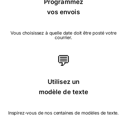
Programmez
⭐⭐⭐⭐⭐ le 07/03/17 : Moderne
vos envois
Vous choisissez à quelle date doit être posté votre
courrier.
⭐⭐⭐⭐⭐ le 04/03/16 : Une carte tres
💬
rigolote pour une mamie
Utilisez un
⭐⭐⭐⭐ le 03/03/16 : Elle est
modèle de texte
représentative de ma mamie qui aime
faire la cuisine
Inspirez-vous de nos centaines de modèles de texte.
⭐⭐⭐⭐ le 26/02/16 : à chacun son
blason !