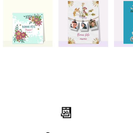
⭐⭐⭐⭐⭐ le 28/02/21 : Tres sympa
et originale
⭐⭐⭐⭐ le 16/03/19 : bonjour le parfait
n'existe pas mais j'aime bien
📆
⭐⭐⭐⭐⭐ le 27/02/18 : Je l'ai choisis car ma
grand-mère est une fan inconditionnelle
du scrable