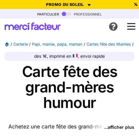
PROMO DU SOLEIL
particulier
professionnel
-30% de réduction avec le code
SUMMER26
pour envoyer des
cartes ensoleillées, jusqu'au 6 Août !
Envoyer des cartes
🏠
/
Carterie
/
Papi, mamie, papa, maman
/
Cartes fête des Mamies
/
B
Ne plus afficher
dès 1€, imprimé en
, envoi rapide
Carte fête des
grand-mères
humour
Achetez une carte fête des grand-mères humour
...afficher plus
ptrésente sur cette page (ou une autre carte parmi