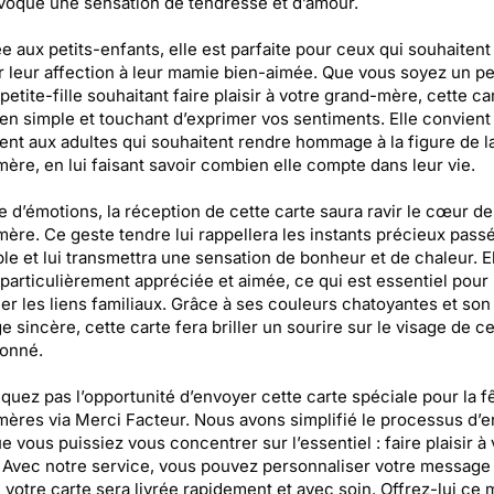
voque une sensation de tendresse et d’amour.
e aux petits-enfants, elle est parfaite pour ceux qui souhaitent
 leur affection à leur mamie bien-aimée. Que vous soyez un pet
petite-fille souhaitant faire plaisir à votre grand-mère, cette ca
n simple et touchant d’exprimer vos sentiments. Elle convient
nt aux adultes qui souhaitent rendre hommage à la figure de l
ère, en lui faisant savoir combien elle compte dans leur vie.
e d’émotions, la réception de cette carte saura ravir le cœur de
ère. Ce geste tendre lui rappellera les instants précieux pass
e et lui transmettra une sensation de bonheur et de chaleur. El
 particulièrement appréciée et aimée, ce qui est essentiel pour
er les liens familiaux. Grâce à ses couleurs chatoyantes et son
 sincère, cette carte fera briller un sourire sur le visage de ce
donné.
uez pas l’opportunité d’envoyer cette carte spéciale pour la f
ères via Merci Facteur. Nous avons simplifié le processus d’e
e vous puissiez vous concentrer sur l’essentiel : faire plaisir à 
Avec notre service, vous pouvez personnaliser votre message 
 votre carte sera livrée rapidement et avec soin. Offrez-lui ce