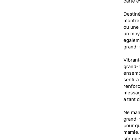
carte é
Destiné
montrer
ou une 
un moye
égaleme
grand-m
Vibrant
grand-m
ensembl
sentira
renforc
message
a tant 
Ne manq
grand-m
pour qu
mamie. 
sûr que