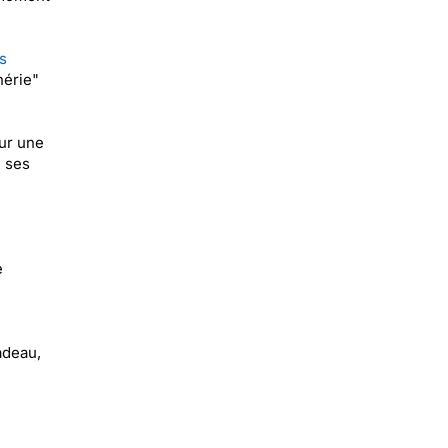
s
hérie"
ur une
e ses
e
adeau,