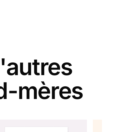
'autres
nd-mères