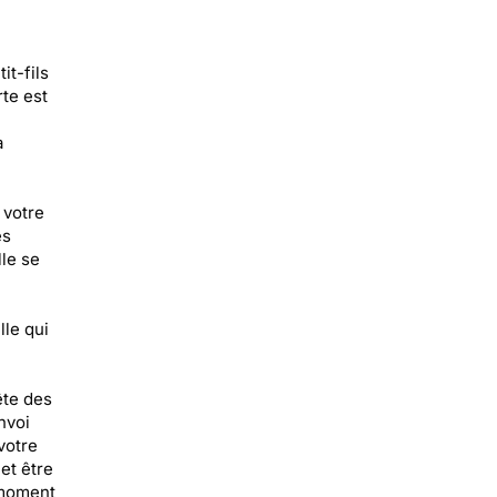
it-fils
rte est
a
 votre
és
le se
lle qui
ête des
nvoi
votre
et être
 moment