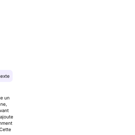
texte
te un
une,
vant
 ajoute
amment
 Cette