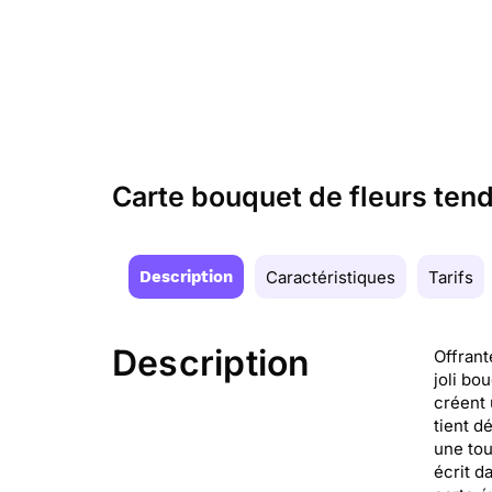
Carte bouquet de fleurs ten
Description
Caractéristiques
Tarifs
Description
Offrant
joli bo
créent 
tient d
une to
écrit d