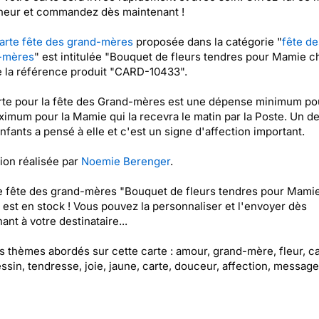
heur et commandez dès maintenant !
arte fête des grand-mères
proposée dans la catégorie "
fête de
-mères
" est intitulée "Bouquet de fleurs tendres pour Mamie c
e la référence produit "CARD-10433".
rte pour la fête des Grand-mères est une dépense minimum po
ximum pour la Mamie qui la recevra le matin par la Poste. Un d
enfants a pensé à elle et c'est un signe d'affection important.
tion réalisée par
Noemie Berenger
.
e fête des grand-mères "Bouquet de fleurs tendres pour Mami
 est en stock ! Vous pouvez la personnaliser et l'envoyer dès
ant à votre destinataire...
es thèmes abordés sur cette carte : amour, grand-mère, fleur, c
essin, tendresse, joie, jaune, carte, douceur, affection, message