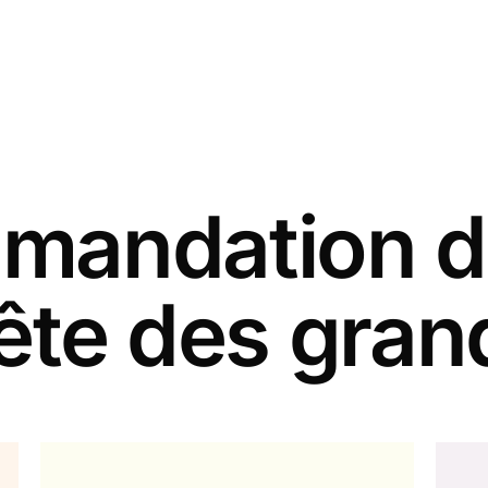
andation d
fête des gra