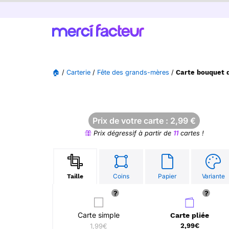
🏠
/
Carterie
/
Fête des grands-mères
/
Carte bouquet 
Prix de votre carte :
2,99
€
Prix dégressif à partir de
11
cartes !
Coins
Papier
Variante
Taille
Carte simple
Carte pliée
1,99€
2,99€