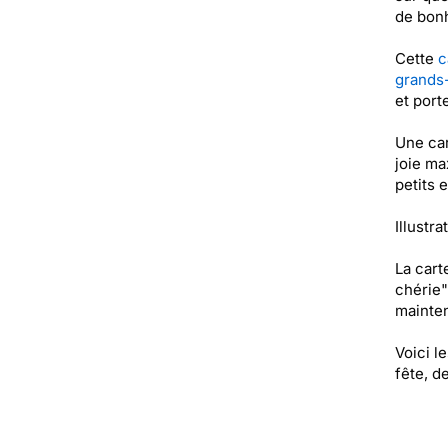
de bon
Cette
c
grands
et port
Une ca
joie ma
petits 
Illustra
La cart
chérie"
mainten
Voici l
fête, d