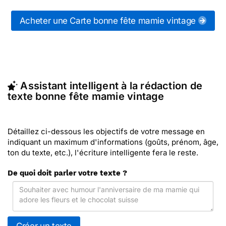
messages bonne fête mamie vintages (ou d'autres
messages de la catégorie "
Cartes fête des
Acheter une Carte bonne fête mamie vintage
Mamies
") ou partagez ces modèles de textes sur
vos réseaux sociaux.
En quelques clics, récupérez le texte bonne fête
mamie vintage qui vous convient, ou envoyez ce
texte personnalisé par La Poste avec Merci Facteur
Assistant intelligent à la rédaction de
(c'est rapide et pas cher). Merci Facteur vous
texte bonne fête mamie vintage
propose 11 modèles imprimés de bonne fête mamie
vintages à envoyer avec le texte de votre choix.
Détaillez ci-dessous les objectifs de votre message en
indiquant un maximum d'informations (goûts, prénom, âge,
ton du texte, etc.), l'écriture intelligente fera le reste.
De quoi doit parler votre texte ?