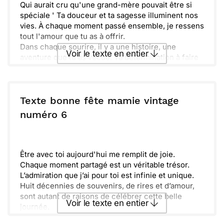
Qui aurait cru qu'une grand-mère pouvait être si
spéciale ' Ta douceur et ta sagesse illuminent nos
vies. À chaque moment passé ensemble, je ressens
tout l'amour que tu as à offrir.
Dans chaque sourire, il y a une histoire, une
Voir le texte en entier
aventure que tu as vécue. Ta détermination à faire
de chaque jour un cadeau est incroyable. Tu es un
véritable phare dans nos vies, toujours là pour nous
Envoyer ce texte par La Poste
guider et nous motiver.
Unissons nos cœurs pour célébrer cette journée
Texte bonne fête mamie vintage
qui t'est dédiée. Que cette fête soit remplie de joie,
ou :
numéro 6
Copier
Recevoir par mail
de rires et d'amour. Tu le mérites amplement, et je
suis tellement reconnaissant(e) de t'avoir.
Envoyer
Envoyer via Whatsapp
Être avec toi aujourd'hui me remplit de joie.
Chaque moment partagé est un véritable trésor.
L’admiration que j’ai pour toi est infinie et unique.
Huit décennies de souvenirs, de rires et d’amour,
sont autant de raisons de célébrer cette belle
Voir le texte en entier
journée.