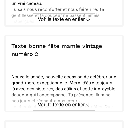
un vrai cadeau.
Tu sais nous réconforter et nous faire rire. Ta
gentillesse et ta douceur ne passent jamais
Voir le texte en entier
inaperçues.
Je me souviens de ces belles histoires que tu nous
racontais, toujours avec une touche de magie.
Envoyer ce texte par La Poste
D’ailleurs, nous avons hâte de partager encore
plein de souvenirs ensemble. Joyeux anniversaire,
Texte bonne fête mamie vintage
Mamie. Profite bien de ta journée !
ou :
numéro 2
Copier
Recevoir par mail
Envoyer
Envoyer via Whatsapp
Nouvelle année, nouvelle occasion de célébrer une
grand-mère exceptionnelle. Merci d’être toujours
là avec des histoires, des câlins et cette incroyable
douceur qui t’accompagne. Ta présence illumine
nos jours et réchauffe nos cœurs.
Voir le texte en entier
Le chemin de la vie est plus beau à tes côtés. Que
cette journée soit aussi pétillante que ton sourire et
remplie de surprises! Je te souhaite bonheur, rires
Envoyer ce texte par La Poste
et de nombreux souvenirs à créer ensemble. Passe