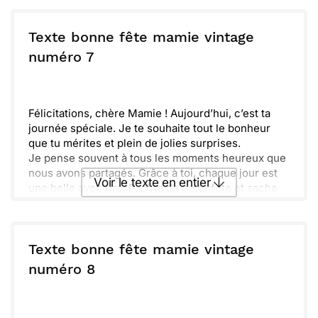
Envoyer ce texte par La Poste
Texte bonne fête mamie vintage
ou :
numéro 7
Copier
Recevoir par mail
Envoyer
Envoyer via Whatsapp
Félicitations, chère Mamie ! Aujourd’hui, c’est ta
journée spéciale. Je te souhaite tout le bonheur
que tu mérites et plein de jolies surprises.
Je pense souvent à tous les moments heureux que
nous avons partagés. Grâce à toi, chaque jour est
Voir le texte en entier
une belle aventure. Profite de cette fête et sache
que tu es aimée.
Envoyer ce texte par La Poste
Texte bonne fête mamie vintage
ou :
numéro 8
Copier
Recevoir par mail
Envoyer
Envoyer via Whatsapp