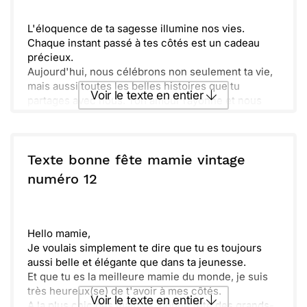
L'éloquence de ta sagesse illumine nos vies.
Chaque instant passé à tes côtés est un cadeau
précieux.
Aujourd'hui, nous célébrons non seulement ta vie,
mais aussi toutes les belles histoires que tu
Voir le texte en entier
partages avec nous. Ton amour rayonne et nous
inspire au quotidien.
Que cette journée soit remplie de rires, de
Envoyer ce texte par La Poste
surprises et de tendres souvenirs à chérir.
Bien que le temps passe, ton esprit reste toujours
Texte bonne fête mamie vintage
jeune et joyeux. Nous t'aimons énormément.
ou :
numéro 12
Copier
Recevoir par mail
Envoyer
Envoyer via Whatsapp
Hello mamie,
Je voulais simplement te dire que tu es toujours
aussi belle et élégante que dans ta jeunesse.
Et que tu es la meilleure mamie du monde, je suis
très heureux(se) de t'avoir à mes côtés.
Voir le texte en entier
A la plus chic des mamies, bonne fête des grands-