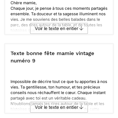
Chère mamie,
Chaque jour, je pense à tous ces moments partagés
ensemble. Ta douceur et ta sagesse illuminent nos
vies. Je me souviens des belles balades dans le
parc, des rires autour de la table, et de toutes les
Voir le texte en entier
histoires que tu racontais.
Aujourd'hui, c'est ta fête, et je veux te célébrer. Ta
tendresse et ton amour inconditionnel nous
Envoyer ce texte par La Poste
réchauffent le cœur. Continue d'être la
merveilleuse personne que tu es, car tu nous
Texte bonne fête mamie vintage
apportes tant de joie.
ou :
numéro 9
Copier
Recevoir par mail
Fête bien cette journée spéciale, entourée de ceux
qui t’aiment. Tu mérites tout le bonheur du monde.
Envoyer
Envoyer via Whatsapp
Avec tout mon amour.
Impossible de décrire tout ce que tu apportes à nos
vies. Ta gentillesse, ton humour, et tes précieux
conseils nous réchauffent le cœur. Chaque instant
partagé avec toi est un véritable cadeau.
N’oublions jamais les rires autour de la table et les
Voir le texte en entier
histoires que tu nous racontes. Profite de cette
journée qui t’est dédiée. Tu es une grand-mère