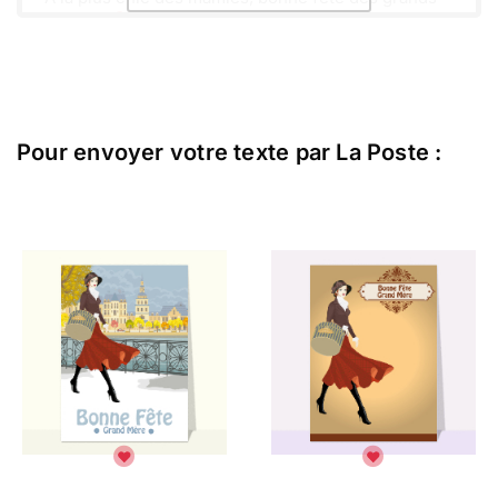
mères !!
Je t'embrasse très chaleureusement.
Envoyer ce texte par La Poste
ou :
Copier
Recevoir par mail
Pour envoyer votre texte par La Poste :
Envoyer
Envoyer via Whatsapp