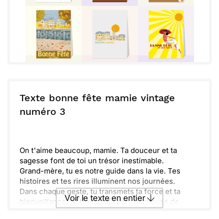
Texte bonne fête mamie vintage
numéro 3
On t'aime beaucoup, mamie. Ta douceur et ta
sagesse font de toi un trésor inestimable.
Grand-mère, tu es notre guide dans la vie. Tes
histoires et tes rires illuminent nos journées.
Dans chaque geste, tu transmets ta force et ta
Voir le texte en entier
bienveillance. Notre famille est chanceuse de
t'avoir.