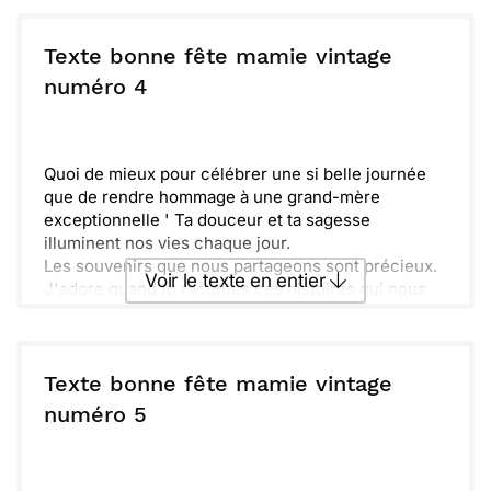
Fête cette journée comme il se doit ! Plein de
Envoyer ce texte par La Poste
surprises et de bonheur t'attendent.
Texte bonne fête mamie vintage
ou :
numéro 4
Copier
Recevoir par mail
Envoyer
Envoyer via Whatsapp
Quoi de mieux pour célébrer une si belle journée
que de rendre hommage à une grand-mère
exceptionnelle ' Ta douceur et ta sagesse
illuminent nos vies chaque jour.
Les souvenirs que nous partageons sont précieux.
Voir le texte en entier
J'adore quand tu racontes ces histoires qui nous
font rire et pleurer, un vrai trésor de moments.
Continue à briller, mamie. Ta présence est un
Envoyer ce texte par La Poste
véritable phare pour nous. Je t’aime plus que les
mots peuvent le dire. Bonne fête, et que cette
Texte bonne fête mamie vintage
journée soit remplie de joie !
ou :
numéro 5
Copier
Recevoir par mail
Envoyer
Envoyer via Whatsapp