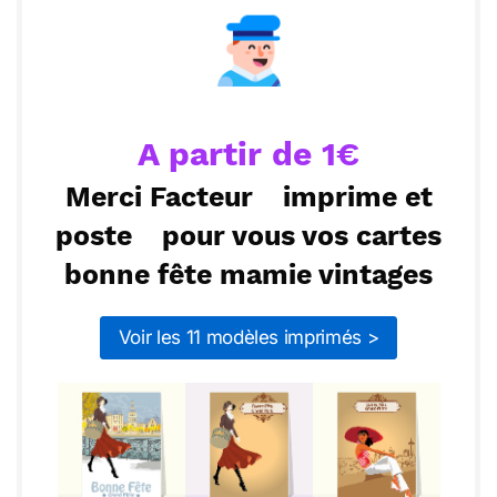
une merveilleuse fête, mamie.
ou :
Copier
Recevoir par mail
Envoyer
Envoyer via Whatsapp
A partir de 1€
Merci Facteur
imprime et
poste
pour vous vos cartes
bonne fête mamie vintages
Voir les 11 modèles imprimés >