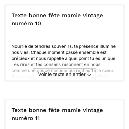
exceptionnelle et nous t’aimons infiniment.
Envoyer ce texte par La Poste
Texte bonne fête mamie vintage
ou :
numéro 10
Copier
Recevoir par mail
Envoyer
Envoyer via Whatsapp
Nourrie de tendres souvenirs, ta présence illumine
nos vies. Chaque moment passé ensemble est
précieux et nous rappelle à quel point tu es unique.
Tes rires et tes conseils résonnent en nous,
comme une douce mélodie qui réchauffe le cœur.
Voir le texte en entier
Rien n'égale la tendresse que tu sais apporter à
chacun de tes gestes.
Nous avons tant de chance de t'avoir. N'oublie
Envoyer ce texte par La Poste
jamais à quel point tu comptes pour nous. Ta
générosité et ton amour sont des cadeaux
inestimables.
ou :
Copier
Recevoir par mail
Texte bonne fête mamie vintage
Reste comme tu es, merveilleuse et authentique.
numéro 11
Passe une journée remplie de bonheur et de doux
Envoyer
Envoyer via Whatsapp
instants qui te ressemblent.