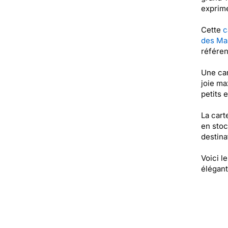
exprime
Cette
c
des Ma
référe
Une ca
joie ma
petits 
La cart
en stoc
destinat
Voici l
élégant