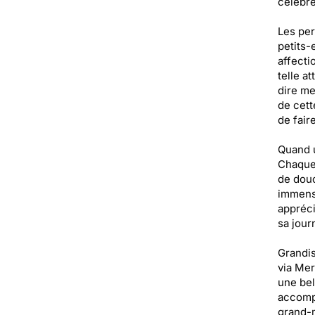
célébre
Les per
petits-
affecti
telle a
dire me
de cett
de fair
Quand u
Chaque 
de douc
immense
appréci
sa jour
Grandis
via Mer
une bel
accompa
grand-m