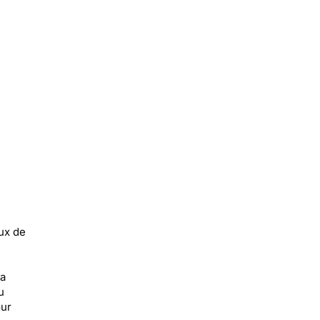
ux de
la
u
our