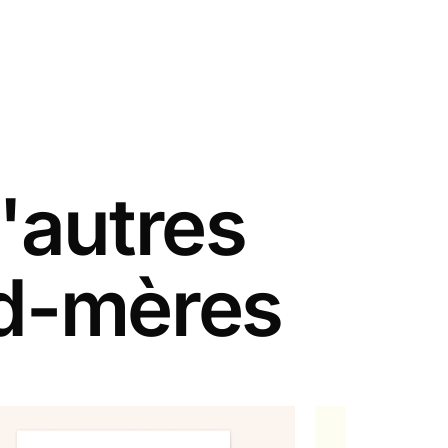
'autres
nd-mères