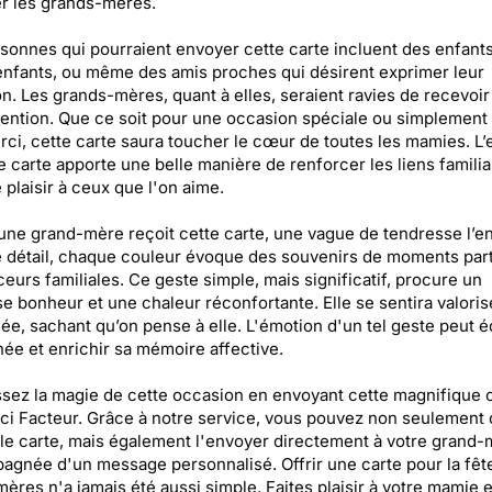
r les grands-mères.
sonnes qui pourraient envoyer cette carte incluent des enfants
enfants, ou même des amis proches qui désirent exprimer leur
on. Les grands-mères, quant à elles, seraient ravies de recevoi
ttention. Que ce soit pour une occasion spéciale ou simplement
rci, cette carte saura toucher le cœur de toutes les mamies. L’
e carte apporte une belle manière de renforcer les liens familia
e plaisir à ceux que l'on aime.
ne grand-mère reçoit cette carte, une vague de tendresse l’en
détail, chaque couleur évoque des souvenirs de moments par
eurs familiales. Ce geste simple, mais significatif, procure un
 bonheur et une chaleur réconfortante. Elle se sentira valoris
ée, sachant qu’on pense à elle. L'émotion d'un tel geste peut é
née et enrichir sa mémoire affective.
sez la magie de cette occasion en envoyant cette magnifique 
ci Facteur. Grâce à notre service, vous pouvez non seulement 
le carte, mais également l'envoyer directement à votre grand-
gnée d'un message personnalisé. Offrir une carte pour la fêt
ères n'a jamais été aussi simple. Faites plaisir à votre mamie e