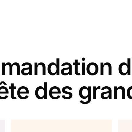
andation d
fête des gra