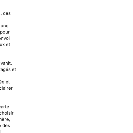
, des
r une
 pour
envoi
ux et
vahit.
tagés et
ée et
clairer
carte
choisir
mère,
e des
t