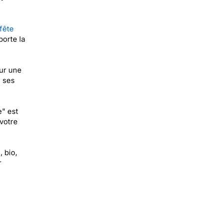
fête
porte la
ur une
e ses
" est
votre
, bio,
r